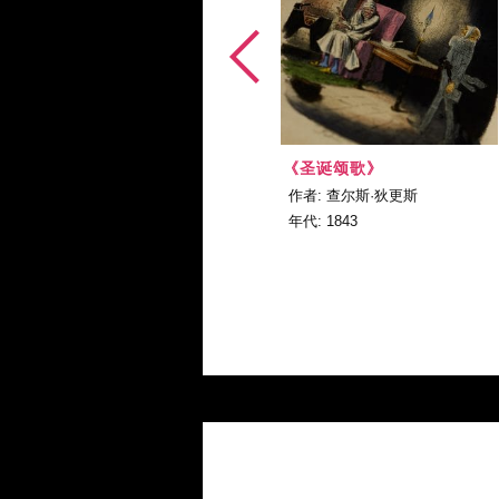
《圣诞颂歌》
作者: 查尔斯·狄更斯
年代: 1843