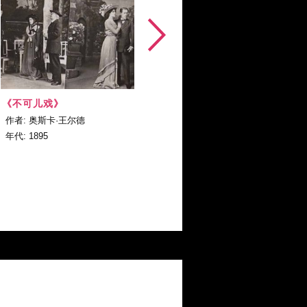
《不可儿戏》
《理想丈夫》
《
作者: 奥斯卡·王尔德
作者: 奥斯卡·王尔德
年代: 1895
年代: 1899
年