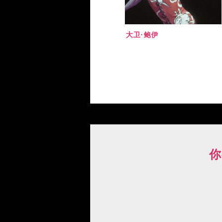
大卫·鲍伊
你