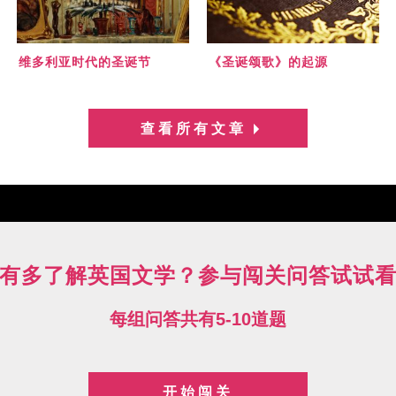
维多利亚时代的圣诞节
《圣诞颂歌》的起源
查看所有文章
有多了解英国文学？参与闯关问答试试
每组问答共有5-10道题
开始闯关