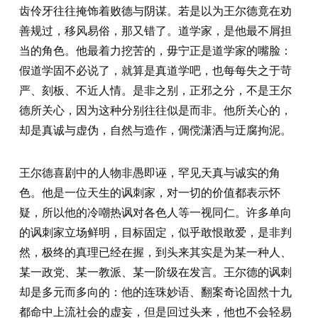
齿伶牙往往掩饰着败德与阴谋。若是以为王尔德竟在劝
善规过，移风易俗，那又错了。道学家，是他最不屑担
当的角色。他最着力挖苦的，毋宁正是道学家的嘴脸：
假道学固不必说了，就算是真道学吧，也每每失之于苛
严、刻板、不近人情。是非之别，正邪之分，不是王尔
德所关心，因为这种分别往往似是而非。他所关心的，
却是真诚与虚伪，自然与造作，倜傥潇洒与迂腐拘泥。
王尔德喜剧中的人物非愚即诬，罕见天真与诚实的角
色。他是一位天生的讽刺家，对一切的价值都表示怀
疑，所以他的冷嘲热讽对各色人等一视同仁。许多单向
的讽刺家立场鲜明，目标固定，似乎敢恨敢爱，是非判
然，极终的真理已经在握，到头来其实是为某一种人、
某一政党、某一教派、某一阶级在发言。王尔德的讽刺
却是多元而多向的：他的连珠妙语、翻案奇论固然十九
都命中上流社会的虚妄，但是回过头来，他也不会轻易