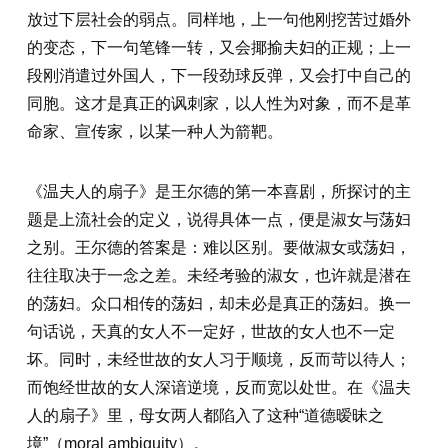
放过下层社会的弱点。同样地，上一句他刚挖苦过婚外
的变态，下一句笔锋一转，又会揶揄夫妇的正规；上一
段刚消遣过外国人，下一段劲球反弹，又会打中自己的
同胞。这才是真正的讽刺家，以人性为对象，而不是革
命家、宣传家，以某一种人为箭靶。
《温夫人的扇子》是王尔德的第一本喜剧，所探讨的主
题是上流社会的定义，说得具体一点，便是淑女与荡妇
之别。王尔德的答案是：难以区别。要做淑女或荡妇，
往往取决于一念之差。未经考验的淑女，也许就是潜在
的荡妇。众口相传的荡妇，却未必是真正的荡妇。换一
句话说，天真的女人不一定好，世故的女人也不一定
坏。同时，未经世故的女人习于顺境，反而苛以待人；
而饱经世故的女人深谙逆境，反而宽以处世。在《温夫
人的扇子》里，母女两人都陷入了这种“道德暧昧之
境”（moral ambiguity）。