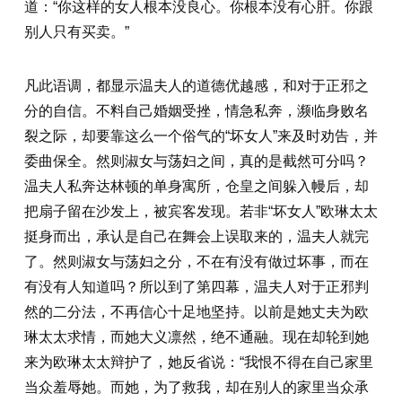
道：“你这样的女人根本没良心。你根本没有心肝。你跟
别人只有买卖。”
凡此语调，都显示温夫人的道德优越感，和对于正邪之
分的自信。不料自己婚姻受挫，情急私奔，濒临身败名
裂之际，却要靠这么一个俗气的“坏女人”来及时劝告，并
委曲保全。然则淑女与荡妇之间，真的是截然可分吗？
温夫人私奔达林顿的单身寓所，仓皇之间躲入幔后，却
把扇子留在沙发上，被宾客发现。若非“坏女人”欧琳太太
挺身而出，承认是自己在舞会上误取来的，温夫人就完
了。然则淑女与荡妇之分，不在有没有做过坏事，而在
有没有人知道吗？所以到了第四幕，温夫人对于正邪判
然的二分法，不再信心十足地坚持。以前是她丈夫为欧
琳太太求情，而她大义凛然，绝不通融。现在却轮到她
来为欧琳太太辩护了，她反省说：“我恨不得在自己家里
当众羞辱她。而她，为了救我，却在别人的家里当众承