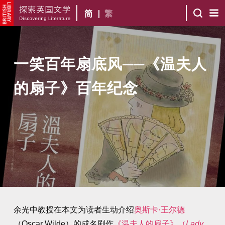
简
繁
一笑百年扇底风──《温夫人
的扇子》百年纪念
余光中教授在本文为读者生动介绍
奥斯卡·王尔德
（Oscar Wilde）的成名剧作
《温夫人的扇子》（
Lady