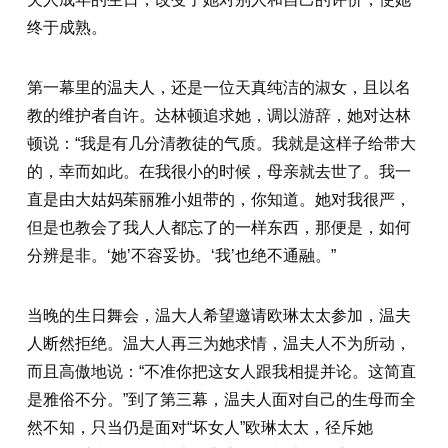
终于成熟。
第一幕里的温夫人，还是一位天真纯洁的淑女，且以名
教的维护者自许。达林顿追求她，调以游辞，她对达林
顿说：“我是有几分清教徒的气质。我就是这样子给带大
的，幸而如此。在我很小的时候，母亲就去世了。我一
直是由大姑妈茱丽雅小姐带的，你知道。她对我很严，
但是也教会了我人人都忘了的一样东西，那便是，如何
分辨是非。‘她’不容妥协。‘我’也绝不通融。”
当晚的生日舞会，温大人希望邀请欧琳太太参加，温夫
人断然拒绝。温大人再三为她求情，温夫人不为所动，
而且高傲地说：“不准你把这女人跟我相提并论。这简直
是雅俗不分。”到了第三幕，温夫人面对自己的生母而全
然不知，只当仍是面对“坏女人”欧琳太太，径斥她