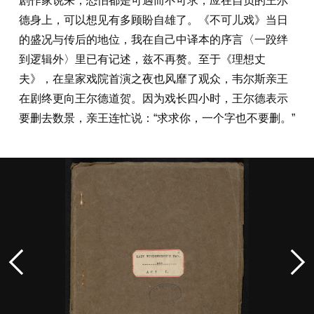
剧作家说来，恐怕都是可遇而不可求，应在自负的王尔
德身上，可以想见有多顾盼自雄了。《不可儿戏》当日
的盛况与传后的地位，我在自己中译本的序言〈一跤绊
到逻辑外〉里已有记述，兹不再赘。至于《理想丈
夫》，在皇家戏院首演之夜也风靡了观众，韦尔斯亲王
在剧终更向王尔德道贺。因为戏长四小时，王尔德表示
要删去数景，亲王连忙说：“求求你，一个字也不要删。”