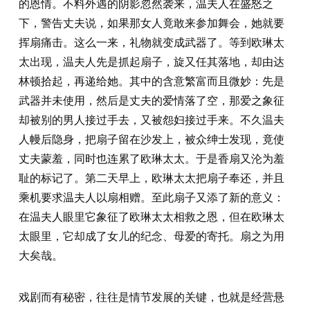
的恩情。不料外遇的阴影忽然袭来，温夫人在盛怒之
下，警告丈夫说，如果那女人竟敢来参加舞会，她就要
挥扇痛击。这么一来，礼物就变成武器了。等到欧琳太
太出现，温夫人先是抓起扇子，旋又任其落地，却由达
林顿拾起，再递给她。其中的含意繁富而且微妙：先是
武器并未使用，然后是丈夫的爱情落了空，那爱之象征
却被别的男人接过手去，又被怨妇接过手来。不久温夫
人幔后隐身，把扇子留在沙发上，被众绅士发现，竟使
丈夫蒙羞，同时也连累了欧琳太太。于是香扇又沦为羞
耻的标记了。第二天早上，欧琳太太把扇子奉还，并且
乘机要求温夫人以扇相赠。至此扇子又添了新的意义：
在温夫人眼里它象征了欧琳太太相救之恩，但在欧琳太
太眼里，它却成了女儿的纪念、母爱的寄托。扇之为用
大矣哉。
戏剧而有秘密，往往是情节发展的关键，也就是经营悬