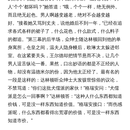
人‘个个’都坏吗？”她答道：“哦，个个一样，绝无例外。
而且绝无起色。男人啊越变越老，绝对不会越变越
好。”接着她又骂到丈夫，说他婚后不到一年，“已经在追
求各式各样的裙子了，什么花色，什么款式，什么料子
的都追。”第三幕的后半场，众绅士随达林顿回到他的单
身寓所，仓皇之间，温夫人隐身幔后，欧琳太太躲进邻
室。在这紧要关头，王尔德却把情节悬而不决，让几个
男人逞舌纵论一番。果然，口出妙语的都是不正经的人
物，却没有温德米尔的份，因为他太正经了。最有名的
一段是这样的：达林顿听众绅士大发骇世惊俗的议论，
不禁骂道：“你们这批犬儒派的家伙！”格瑞安问：“犬儒
派是怎么一回事啊？”达林顿答：“这种人什么东西都知道
价钱，可是没一样东西知道价值。”格瑞安接口：“而伤感
派呢，什么东西都看得出荒谬的价值，可是没一样东西
知道市价。”