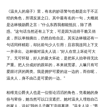
《温夫人的扇子》里，有名的妙语警句也都是出于不正
经的角色，所谓反派之口。其中最有名的一句，大概就
是达林顿勋爵之言：“什么东西我都能抵抗，除了诱
惑。”这句话当然还有上下文，可是因为说得干脆又俏
皮，所以单独摘出，仍然自给自足。其实达林顿还有一
句话同样精彩，却比前句少人引用；且容我连同上下文
一并录出。达林顿对温夫人说：“好人在世上坏处可大
了。无可怀疑，好人的最大坏处，是把坏人抬举得无比
严重。把人分成好的跟坏的，本来就荒谬。人嘛只有可
爱跟讨厌的两类。我是拥护可爱的这一边的，而你呢，
温夫人，身不由己是可爱的一边。”
柏维克公爵夫人也是一位怪论滔滔的角色，凭着她的身
份与辈份，她当然可以口没遮拦。她对温夫人埋怨自己
的家人，说起“我的儿子啊下流得离谱。”温夫人说：“男