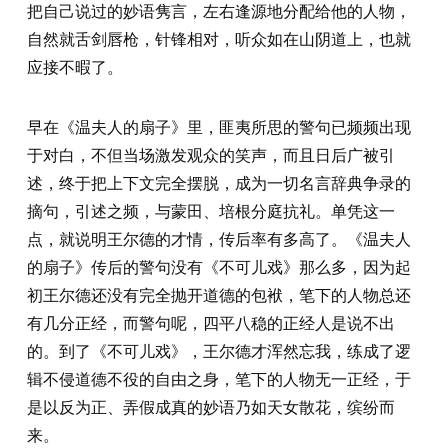
把自己说过的妙语隽言，左右逢源地分配给他的人物，
自然就舌剑唇枪，针锋相对，听众如在山阴道上，也就
应接不暇了。
早在《温夫人的扇子》里，匪夷所思的警句已频频出现
于对白，不但当场激发观众的笑声，而且日后广被引
述，终于把上下文完全摆脱，成为一切名言辞典争录的
摘句，引述之频，与蒙田、培根分庭抗礼。单凭这一
点，就说明王尔德的才情，传后率有多高了。《温夫人
的扇子》传后的警句没有《不可儿戏》那么多，因为起
初王尔德还没有完全抛开道德的包袱，笔下的人物总还
有几分正经，而警句呢，四平八稳的正经人是说不出
的。到了《不可儿戏》，王尔德才浑然忘我，练成了逻
辑不侵道德不役的自由之身，笔下的人物无一正经，于
是以反为正、弄假成真的妙语乃如天女散花，缤纷而
来。