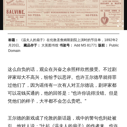
标题：
《温夫人的扇子》在伦敦圣詹姆斯剧院上演时的节目单，1892年2
月20日。
藏品存于：
大英图书馆
书架号：
Add MS 81771
版权：
Public
Domain
这么自负的话，观众在兴奋之余照样欣然接受。不过剧
评家却大不高兴，纷纷予以恶评。也许王尔德早就得罪
过他们了，因为谣传有一次有人对王尔德说，剧评家都
可以花钱买通的，他的回答是：“也许你说得没错。但是
凭他们的样子，大半都不会怎么贵吧。”
王尔德的新戏成了伦敦的新话题，戏中的警句也到处被
引。他对人说：“比起《温夫人的扇子》的作者来，也许