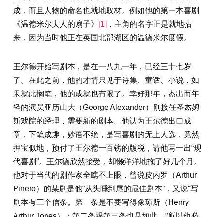
成，而且人物的命名也就地取材。例如他的第一本喜剧
《温德米尔夫人的扇子》
[1]
，主角的名字正是就地拈
来，因为当时他正在英国北部湖区的温德米尔度假。
王尔德开始写剧本，是在一八九一年，已经三十七岁
了。在此之前，他的才情只见于诗集、童话、小说，如
果就此搁笔，他的成就也有限了。幸好那年，杰出而年
轻的演员亚历山大（George Alexander）刚接任圣杰姆
斯戏院的经理，需要新的剧本。他认为王尔德出口成
章，下笔成趣，妙语不绝，是写喜剧的无上人选，竟然
押宝似地，预付了王尔德一百镑的版税，请他写一出“现
代喜剧”。王尔德欣然接受，却懒洋洋地拖了好几个月。
他对于当代的剧作家全瞧不上眼，曾说皮内罗（Arthur
Pinero）的某剧是他“从头睡到尾的最佳剧本”，又说“写
剧本有三个信条。第一条是不要写得像琼斯（Henry
Arthur Jones）；第二条跟第三条也是如此。”所以他必