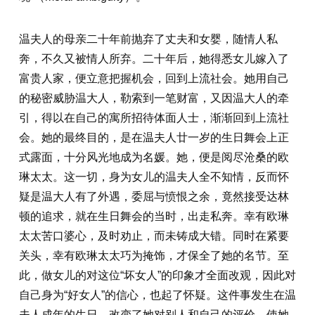
温夫人的母亲二十年前抛弃了丈夫和女婴，随情人私
奔，不久又被情人所弃。二十年后，她得悉女儿嫁入了
富贵人家，便立意把握机会，回到上流社会。她用自己
的秘密威胁温大人，勒索到一笔财富，又因温大人的牵
引，得以在自己的寓所招待体面人士，渐渐回到上流社
会。她的最终目的，是在温夫人廿一岁的生日舞会上正
式露面，十分风光地成为名媛。她，便是阅尽沧桑的欧
琳太太。这一切，身为女儿的温夫人全不知情，反而怀
疑是温大人有了外遇，委屈与愤恨之余，竟然接受达林
顿的追求，就在生日舞会的当时，出走私奔。幸有欧琳
太太苦口婆心，及时劝止，而未铸成大错。同时在紧要
关头，幸有欧琳太太巧为掩饰，才保全了她的名节。至
此，做女儿的对这位“坏女人”的印象才全面改观，因此对
自己身为“好女人”的信心，也起了怀疑。这件事发生在温
夫人成年的生日，改变了她对别人和自己的评价，使她