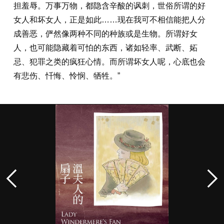
担羞辱。万事万物，都隐含辛酸的讽刺，世俗所谓的好
女人和坏女人，正是如此……现在我可不相信能把人分
成善恶，俨然像两种不同的种族或是生物。所谓好女
人，也可能隐藏着可怕的东西，诸如轻率、武断、妬
忌、犯罪之类的疯狂心情。而所谓坏女人呢，心底也会
有悲伤、忏悔、怜悯、牺牲。”