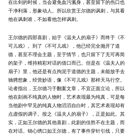
在出剑的时候，当会避免血污溅身，甚至留下的伤口也
干净利落，形象动人。所以欣赏王尔德的讽刺，与其看
他在讽刺谁，不如看他怎样讽刺。
王尔德的四部喜剧，始于《温夫人的扇子》而终于《不
可儿戏》。到了《不可儿戏》，他已经完全抛开了道
德，甚至不理会主题，至于情节，也只留下了无可再简
的架子，维持精彩对话的借口而已。但是在《温夫人的
扇子》里，他还是有点拘泥于道德的主题，未能放手去
驰骋想象，经营妙语，像《不可儿戏》那样天马行空。
论者指出，王尔德习于翻案文章，不宜正面立论，所以
他在刻画不纯真的人物时，艺术表现最为纯真，可是每
当他剧中罕见的纯真人物滔滔自白时，其艺术表现却有
点虚假的调子。按之《温夫人的扇子》，正是如此。其
实，正如王尔德的其他喜剧，此剧的佳胜不在主题，而
在对话。锦心绣口如王尔德，有了事件穿针引线，只要