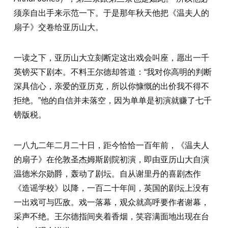
须亲自出手来示范一下。于是那年秋天他把《温夫人的
扇子》交卷给亚历山大。
一读之下，亚历山大立刻断定这出戏会叫座，愿出一千
英镑买下剧本。不料王尔德却答道：“我对你高明的判断
深具信心，亲爱的亚历克，所以你慷慨的出价我不得不
拒绝。”他的自信并未落空，因为单单是初演就赚了七千
镑版税。
一八九二年二月二十日，距今恰恰一百年前，《温夫人
的扇子》在伦敦圣杰姆斯剧院初演，即由亚历山大自演
温德米尔勋爵，轰动了剧坛。自从谢里丹的喜剧杰作
《造谣学校》以降，一百二十年间，英国的剧坛上没有
一出戏可与匹敌。戏一落幕，观众就高呼要作者谢幕，
采声不绝。王尔德指间夹着香烟，笑容满面地出现在台