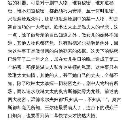
宕的利器。可是对于剧中人物，谁有秘密，谁知道秘
密，谁不知道秘密，都必须巧为安排。至于何时泄密，
只泄漏给观众吗，还是也泄漏给剧中的某一人物，却是
舞台技巧的一大考虑。欧琳太太正是温夫人的母亲，这
一点，除了做母亲的自己知道之外，做女儿的始终不知
道，其他人物也都茫然。只有温德米尔勋爵是例外，因
为这件事正是做母亲的向他勒索的依据。这天下的秘密
已经守了二十年之久，却在女儿生日的晚上造成了第二
个秘密：那便是温夫人私奔达林顿的私寓。这件事只有
欧琳太太知情，其他的人，甚至她自己的丈夫，全都不
知。除了欧琳太太掌握一切秘密之外，剧中人物均有所
蔽，而以追求欧琳太太的奥古斯都勋爵为尤甚。前述的
两大秘密，温德米尔夫妇都“只知其一，不知其二”。奥古
斯都却毫无所知。王尔德最爱瞒人了，连台下的观众千
目炯炯，也要看到第二幕快结束才恍然大悟。