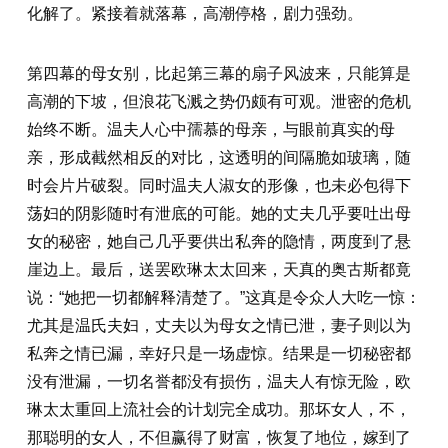
化解了。紧接着就落幕，高潮停格，剧力强劲。
第四幕的母女别，比起第三幕的扇子风波来，只能算是
高潮的下坡，但浪花飞溅之势仍颇有可观。泄密的危机
始终不断。温夫人心中孺慕的母亲，与眼前真实的母
亲，形成截然相反的对比，这透明的间隔脆如玻璃，随
时会片片破裂。同时温夫人淑女的形像，也未必包得下
荡妇的阴影随时有泄底的可能。她的丈夫几乎要吐出母
女的秘密，她自己几乎要供出私奔的隐情，两度到了悬
崖边上。最后，送罢欧琳太太回来，天真的奥古斯都竟
说：“她把一切都解释清楚了。”这真是令众人大吃一惊：
尤其是温氏夫妇，丈夫以为母女之情已泄，妻子则以为
私奔之情已漏，幸好只是一场虚惊。结果是一切秘密都
没有泄漏，一切名誉都没有损伤，温夫人有惊无险，欧
琳太太重回上流社会的计划完全成功。那坏女人，不，
那聪明的女人，不但赢得了财富，恢复了地位，嫁到了