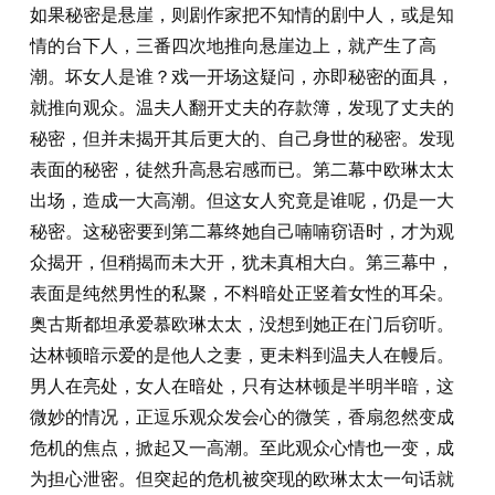
如果秘密是悬崖，则剧作家把不知情的剧中人，或是知
情的台下人，三番四次地推向悬崖边上，就产生了高
潮。坏女人是谁？戏一开场这疑问，亦即秘密的面具，
就推向观众。温夫人翻开丈夫的存款簿，发现了丈夫的
秘密，但并未揭开其后更大的、自己身世的秘密。发现
表面的秘密，徒然升高悬宕感而已。第二幕中欧琳太太
出场，造成一大高潮。但这女人究竟是谁呢，仍是一大
秘密。这秘密要到第二幕终她自己喃喃窃语时，才为观
众揭开，但稍揭而未大开，犹未真相大白。第三幕中，
表面是纯然男性的私聚，不料暗处正竖着女性的耳朵。
奥古斯都坦承爱慕欧琳太太，没想到她正在门后窃听。
达林顿暗示爱的是他人之妻，更未料到温夫人在幔后。
男人在亮处，女人在暗处，只有达林顿是半明半暗，这
微妙的情况，正逗乐观众发会心的微笑，香扇忽然变成
危机的焦点，掀起又一高潮。至此观众心情也一变，成
为担心泄密。但突起的危机被突现的欧琳太太一句话就