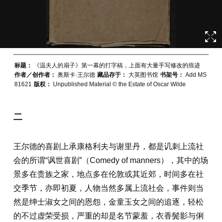
标题：
《温夫人的扇子》第一幕的打字稿，上面有大量手写修改的痕迹
作者／创作者：
奥斯卡·王尔德
藏品存于：
大英图书馆
书架号：
Add MS
81621
版权：
Unpublished Material © the Estate of Oscar Wilde
二
王尔德的喜剧上承康格利夫与谢里丹，都是讥刺上流社
会的所谓“讽世喜剧”（Comedy of manners），其中的场
景多在贵族之家，地点多在伦敦或其近郊，时间多在社
交季节，亦即初夏，人物当然多属上流社会，事件则当
然是绅士淑女之间的恩怨，金童玉女之间的追逐，轻松
的不过虚荣受损，严重的却是名节蒙羞，衣香鬓影与俐