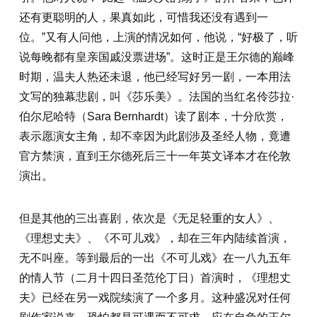
还有更聪明的人，果真如此，可惜我还没有遇到一
位。”又有人问他，上演的情况如何，他说，“好极了，听
说每晚都有皇亲国戚没票进场”。这时正是王尔德的巅峰
时期，温夫人热还未退，他已经写好另一剧，一本用法
文写的独幕悲剧，叫《莎乐美》。法国的当红名伶莎拉·
伯尔尼哈特（Sara Bernhardt）读了剧本，十分欣赏，
表示愿演女主角，却不幸因为此剧涉及圣经人物，竟遭
官方禁演，直到王尔德死后三十一年英文译本才在伦敦
演出。
但是其他的三出喜剧，依次是《无足轻重的女人》、
《理想丈夫》、《不可儿戏》，却在三年内陆续首演，
无不叫座。等到最后的一出《不可儿戏》在一八九五年
的情人节（二月十四日圣范伦丁日）首演时，《理想丈
夫》已经在另一戏院续演了一个多月。这种盛况对任何