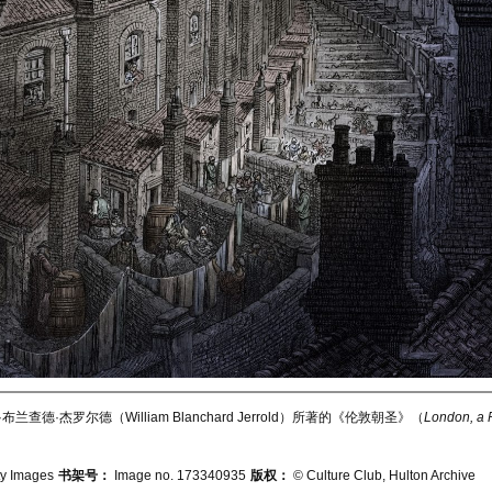
杰罗尔德（William Blanchard Jerrold）所著的《伦敦朝圣》（
London, a 
y Images
书架号：
Image no. 173340935
版权：
© Culture Club, Hulton Archive