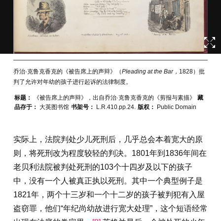
乔治·克鲁克香克的《被告席上的声辩》（
Pleading at the Bar，
1828）批
判了允许对年幼的孩子进行起诉的法律制度。
标题：
《被告席上的声辩》，出自乔治·克鲁克香克的《剪报与素描》
藏
品存于：
大英图书馆
书架号：
L.R.410.pp.24.
版权：
Public Domain
实际上，法院判处少儿死刑后，几乎总会本着宽大的原
则，将死刑改为程度较轻的判决。1801年到1836年间在
老贝利法院被判处死刑的103个十四岁及以下的孩子
中，没有一个人被真正执以死刑。其中一个典型例子是
1821年，两个十三岁和一个十二岁的孩子被判犯有入屋
盗窃罪，他们“年纪尚幼故进行宽大处理”，这个短语经常