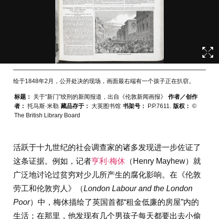
绘于1848年2月，公开处决的现场，画面最右端有一个孩子正在扒窃。
标题：
关于“新门”绞刑的新闻报道，出自《伦敦新闻画报》
作者／创作
者：
托马斯·米勒
藏品存于：
大英图书馆
书架号：
P.P.7611.
版权：
©
The British Library Board
活跃于十九世纪的社会调查家的诸多发现进一步佐证了
这条证据。例如，记者
亨利·梅休
（Henry Mayhew）就
广泛地讨论过贫穷对少儿所产生的腐化影响。在《伦敦
劳工和伦敦穷人》（
London Labour and the London
Poor
）中，梅休描绘了英国首都“租金低廉的房屋”内的
生活；在那里，他发现有几个男孩子每天都要出去小偷