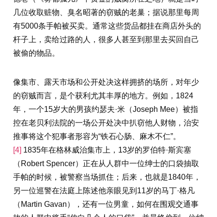
几位收取赃物、臭名昭著的窃贼的老巢；据说那里每周
有5000条手帕被买卖。通常这些货品都挂在商店外头的
杆子上，卖给过路的人，很多人甚至到那里去买回自己
被偷的物品。
像集市、露天市场和公开处决这样拥挤的场所，对年少
的窃贼而言，是个获利尤其丰厚的地方。例如，1824
年，一个15岁大的男孩约瑟夫·米（Joseph Mee）被指
控在老贝利法院的一场公开处决中扒窃他人财物，治安
推事将这个犯事者形容为“铁石心肠、麻木不仁”。
[4]
1835年在格林威治集市上，13岁的罗伯特·斯宾塞
（Robert Spencer）正在从人群中一位绅士的口袋抽取
手帕的时候，被警察当场抓住；后来，也就是1840年，
另一位巡警在法庭上陈述他亲眼见到11岁的马丁·格凡
（Martin Gavan），还有一位男童，如何在围观交通事