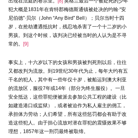
出现在法庭的卷宗里。
[8]
英格兰最后一个被处死的少年
犯大概是1831年在肯特郡梅德斯通镇被处决的约翰·“安
尼伯德”·贝尔（John “Any Bird” Bell）；贝尔当时十四
岁，在抢劫遭遇抵抗时，残忍地杀害了一个十二岁的小
男孩。到这个时候，该判决已经被当时的人认为是不寻
常的。
[9]
事实上，十六岁以下的女孩和男孩被判死刑以后，往往
又都改判为流放。到19世纪30年代为止，每年大约有五
千名的犯人，其中有一些年仅十岁，被船运到澳大利亚
的流放区，服役7年或14年（部分为终生服役）。一旦
安全抵达，这些罪犯便被派去参加公共工程的建设（比
如建造港口或监狱），或者被迫作为私人雇主的佣工，
承担体力劳动；人们希望，所有这些惩罚都会有助于改
造这些犯人。由于担心流放对潜在罪犯的震慑效果不够
理想，1857年这一刑罚最终被取缔。