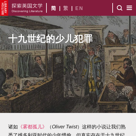
简
繁
EN
十九世纪的少儿犯罪
诸如
《雾都孤儿》
（
Oliver Twist
）这样的小说让我们熟
悉了维多利亚时代的少年惯偷，但真实存在于十九世纪