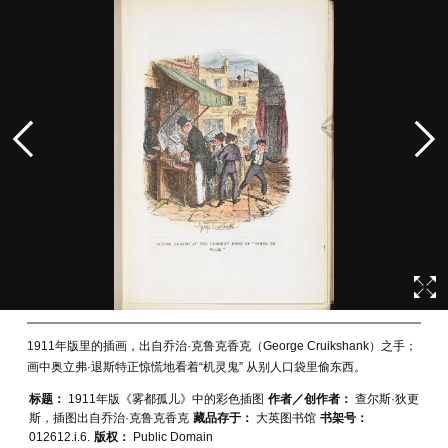
1911年版里的插画，出自乔治·克鲁克香克（George Cruikshank）之手；
画中奥立弗·退斯特正惊慌地看着“机灵鬼” 从别人口袋里偷东西。
标题：
1911年版《雾都孤儿》中的彩色插图
作者／创作者：
查尔斯·狄更
斯，插图出自乔治·克鲁克香克
藏品存于：
大英图书馆
书架号：
012612.i.6.
版权：
Public Domain