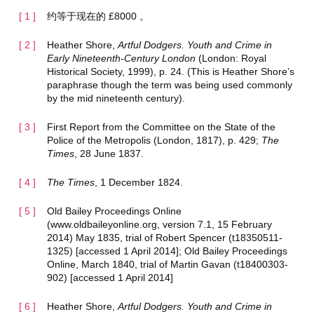
约等于现在的 £8000 。
Heather Shore,
Artful Dodgers. Youth and Crime in
Early Nineteenth-Century London
(London: Royal
Historical Society, 1999), p. 24. (This is Heather Shore’s
paraphrase though the term was being used commonly
by the mid nineteenth century).
First Report from the Committee on the State of the
Police of the Metropolis (London, 1817), p. 429;
The
Times
, 28 June 1837.
The Times
, 1 December 1824.
Old Bailey Proceedings Online
(www.oldbaileyonline.org, version 7.1, 15 February
2014) May 1835, trial of Robert Spencer (t18350511-
1325) [accessed 1 April 2014]; Old Bailey Proceedings
Online, March 1840, trial of Martin Gavan (t18400303-
902) [accessed 1 April 2014]
Heather Shore,
Artful Dodgers. Youth and Crime in