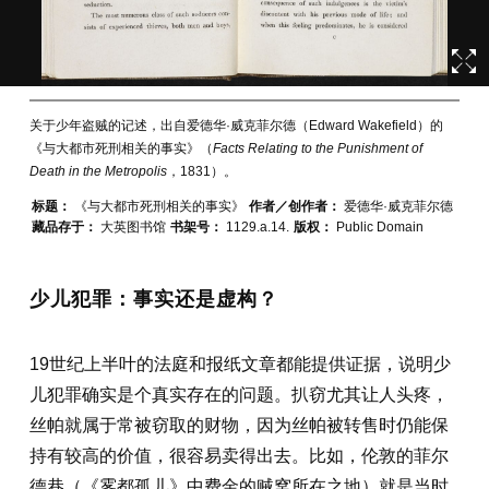
关于少年盗贼的记述，出自爱德华·威克菲尔德（Edward Wakefield）的
《与大都市死刑相关的事实》（
Facts Relating to the Punishment of
Death in the Metropolis
，1831）。
标题：
《与大都市死刑相关的事实》
作者／创作者：
爱德华·威克菲尔德
藏品存于：
大英图书馆
书架号：
1129.a.14.
版权：
Public Domain
少儿犯罪：事实还是虚构？
19世纪上半叶的法庭和报纸文章都能提供证据，说明少
儿犯罪确实是个真实存在的问题。扒窃尤其让人头疼，
丝帕就属于常被窃取的财物，因为丝帕被转售时仍能保
持有较高的价值，很容易卖得出去。比如，伦敦的菲尔
德巷（《雾都孤儿》中费金的贼窝所在之地）就是当时