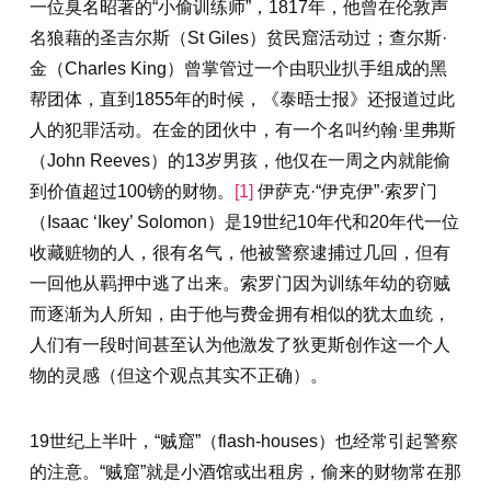
一位臭名昭著的“小偷训练师”，1817年，他曾在伦敦声
名狼藉的圣吉尔斯（St Giles）贫民窟活动过；查尔斯·
金（Charles King）曾掌管过一个由职业扒手组成的黑
帮团体，直到1855年的时候，《泰晤士报》还报道过此
人的犯罪活动。在金的团伙中，有一个名叫约翰·里弗斯
（John Reeves）的13岁男孩，他仅在一周之内就能偷
到价值超过100镑的财物。
[1]
伊萨克·“伊克伊”·索罗门
（Isaac ‘Ikey’ Solomon）是19世纪10年代和20年代一位
收藏赃物的人，很有名气，他被警察逮捕过几回，但有
一回他从羁押中逃了出来。索罗门因为训练年幼的窃贼
而逐渐为人所知，由于他与费金拥有相似的犹太血统，
人们有一段时间甚至认为他激发了狄更斯创作这一个人
物的灵感（但这个观点其实不正确）。
19世纪上半叶，“贼窟”（flash-houses）也经常引起警察
的注意。“贼窟”就是小酒馆或出租房，偷来的财物常在那