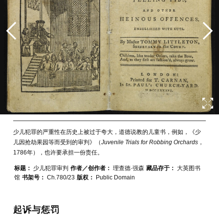
少儿犯罪的严重性在历史上被过于夸大，道德说教的儿童书，例如，《少
儿因抢劫果园等而受到的审判》（
Juvenile Trials for Robbing Orchards
，
1786年），也许要承担一份责任。
标题：
少儿犯罪审判
作者／创作者：
理查德·强森
藏品存于：
大英图书
馆
书架号：
Ch.780/23
版权：
Public Domain
起诉与惩罚