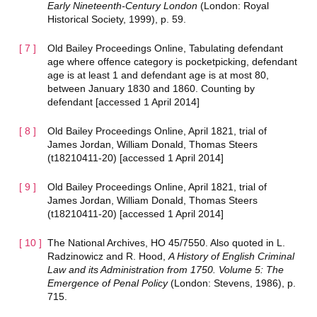
Early Nineteenth-Century London
(London: Royal
Historical Society, 1999), p. 59.
Old Bailey Proceedings Online, Tabulating defendant
age where offence category is pocketpicking, defendant
age is at least 1 and defendant age is at most 80,
between January 1830 and 1860. Counting by
defendant [accessed 1 April 2014]
Old Bailey Proceedings Online, April 1821, trial of
James Jordan, William Donald, Thomas Steers
(t18210411-20) [accessed 1 April 2014]
Old Bailey Proceedings Online, April 1821, trial of
James Jordan, William Donald, Thomas Steers
(t18210411-20) [accessed 1 April 2014]
The National Archives, HO 45/7550. Also quoted in L.
Radzinowicz and R. Hood,
A History of English Criminal
Law and its Administration from 1750. Volume 5: The
Emergence of Penal Policy
(London: Stevens, 1986), p.
715.