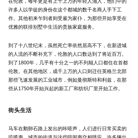
在伦敦，每年更是有上千上万的年轻人涌入，他们中的
许多人以学徒的身份在这个都城的数千名商人手下工
作。其他初来乍到者则受雇为家仆，为那些开始享受在
优雅的联排别墅中生活的贵族家庭服务。
到了十八世纪末，虽然死亡率依然居高不下，在新进城
的人流的不断补充下，伦敦的人口数达到了将近百万。
到了1800年，几乎有十分之一的不列颠人口都住在首都
伦敦。在其他地区，成千上万的人口则迁往英格兰北部
那些飞速发展的工业城市，例如曼彻斯特和利兹，在那
些从1750年开始兴起的新工厂和纺织厂里开始工作。
街头生活
马车在鹅卵石路上发出的咔嗒声，人们进行日常买卖的
叽喳声，城市的街道与这些喧闹声交相呼应。许多辆出