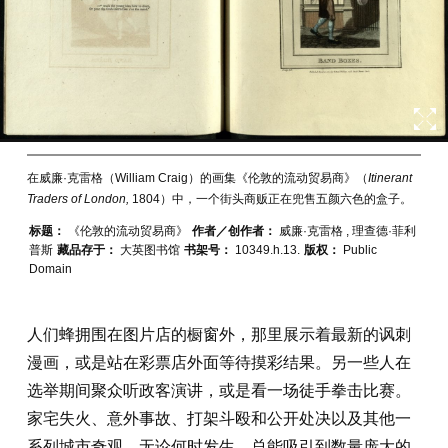
在威廉·克雷格（William Craig）的画集《伦敦的流动贸易商》（
Itinerant
Traders of London,
1804）中，一个街头商贩正在兜售五颜六色的盒子。
标题：
《伦敦的流动贸易商》
作者／创作者：
威廉·克雷格 , 理查德·菲利
普斯
藏品存于：
大英图书馆
书架号：
10349.h.13.
版权：
Public
Domain
人们蜂拥围在图片店的橱窗外，那里展示着最新的讽刺
漫画，或是站在彩票店外面等待摸彩结果。另一些人在
选举期间聚众听政客演讲，或是看一场徒手拳击比赛。
家宅失火、意外事故、打架斗殴和公开处决以及其他一
系列城市奇观，无论何时发生，总能吸引到数量庞大的