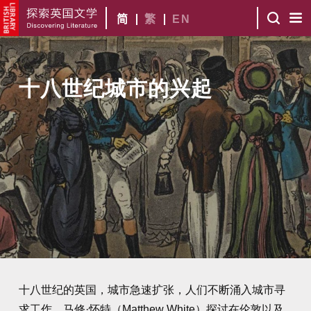
简
繁
EN
十八世纪城市的兴起
十八世纪的英国，城市急速扩张，人们不断涌入城市寻
求工作。马修·怀特（Matthew White）探讨在伦敦以及