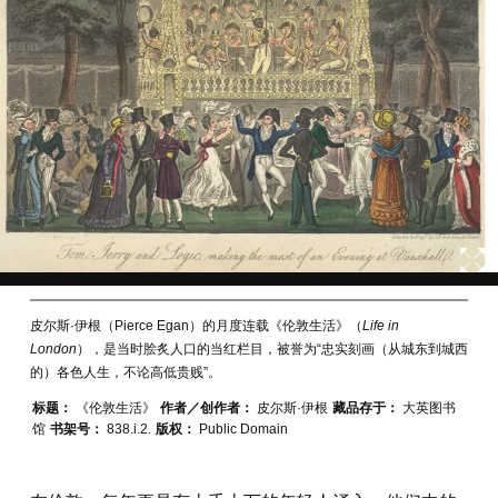
皮尔斯·伊根（Pierce Egan）的月度连载《伦敦生活》（
Life in
London
），是当时脍炙人口的当红栏目，被誉为“忠实刻画（从城东到城西
的）各色人生，不论高低贵贱”。
标题：
《伦敦生活》
作者／创作者：
皮尔斯·伊根
藏品存于：
大英图书
馆
书架号：
838.i.2.
版权：
Public Domain