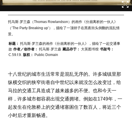
托马斯·罗兰森（Thomas Rowlandson）的画作《分崩离析的一伙人》
（‘The Party Breaking up’），描绘了一顶轿子在黑夜街头倒翻的混乱情
景。
标题：
托马斯·罗兰森的画作《分崩离析的一伙人》，描绘了一起交通事
故
作者／创作者：
托马斯·罗兰森
藏品存于：
大英图书馆
书架号：
C.59.f.9.
版权：
Public Domain
十八世纪的城市生活常常是混乱无序的。许多城镇里那
纵横交织的狭窄街巷自中世纪以来就没怎么改变过，给
马拉的交通工具造成了越来越多的不便。也和今天一
样，许多城市都容易出现交通拥堵。例如在1749年，一
起发生在伦敦桥上的交通堵塞困住了数百人，将近三个
小时后才重新畅通。