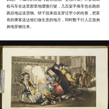
租马车在这里那里地缓慢行驶，几百架手推车也在跑前
跑后地运送货物。轿子扭来扭去穿过窄小的街巷，把富
有的乘客送达他们做生意的地方，同时数千行人正急匆
匆地穿梭往来。