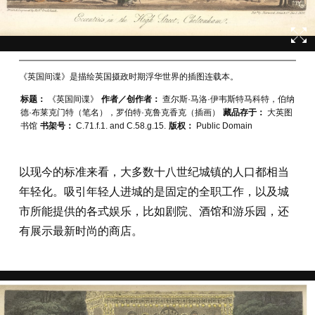
《英国间谍》是描绘英国摄政时期浮华世界的插图连载本。
标题：
《英国间谍》
作者／创作者：
查尔斯·马洛·伊韦斯特马科特，伯纳
德·布莱克门特（笔名），罗伯特·克鲁克香克（插画）
藏品存于：
大英图
书馆
书架号：
C.71.f.1. and C.58.g.15.
版权：
Public Domain
以现今的标准来看，大多数十八世纪城镇的人口都相当
年轻化。吸引年轻人进城的是固定的全职工作，以及城
市所能提供的各式娱乐，比如剧院、酒馆和游乐园，还
有展示最新时尚的商店。