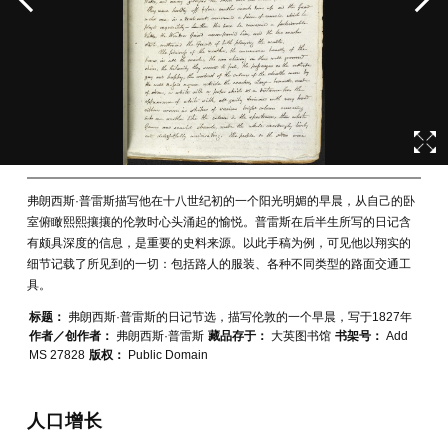
弗朗西斯·普雷斯描写他在十八世纪初的一个阳光明媚的早晨，从自己的卧
室俯瞰熙熙攘攘的伦敦时心头涌起的愉悦。普雷斯在后半生所写的日记含
有颇具深度的信息，是重要的史料来源。以此手稿为例，可见他以翔实的
细节记载了所见到的一切：包括路人的服装、各种不同类型的路面交通工
具。
标题：
弗朗西斯·普雷斯的日记节选，描写伦敦的一个早晨，写于1827年
作者／创作者：
弗朗西斯·普雷斯
藏品存于：
大英图书馆
书架号：
Add
MS 27828
版权：
Public Domain
人口增长