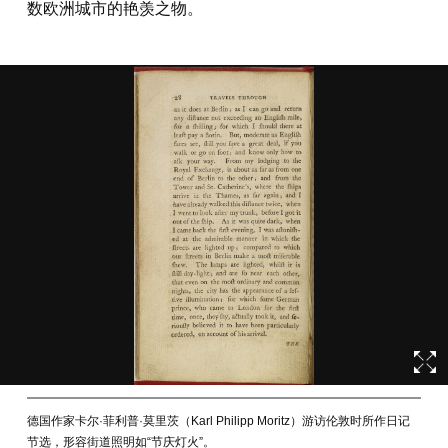
数欧洲城市的艳羡之物。
德国作家卡尔·菲利普·莫里茨（Karl Philipp Moritz）游访伦敦时所作日记
节选，形容街道照明如“节庆灯火”。