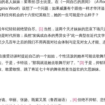
构的名人妹妹：茱蒂丝‧莎士比亚。在《一间自己的房间》（
A Ro
irginia Woolf）设想了一个问题：如果威廉有个跟他一样才
权利任何机会的十六世纪英格兰，她的一生可能是什么样子？
且年纪轻轻就绝望自尽。
[1]
当然，这两个天才妹妹的悲哀下场只
是时代所致；虽然“发疯或自杀的秀异女子”此一典型在近代文
至少几百年之后的我们不用再面对社会体制与定见对女人才能、
曾在接受访谈时提起自己的一个姑姑，个性活泼的她本可能去歌舞
。于是，卡特说，“那我就送她去歌舞厅好了。”
[3]
于是，抑郁
放、敢爱敢恨、跳了将近七十年的舞依然老当益壮的欠思姊妹。
奇诡、华丽、张扬、既紫又黑（鲁西迪语），
[4]
但绝不抑郁、悲