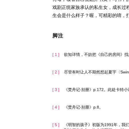
戏剧正统家族承认的私生女，成长过
生会是什么样子？喔，可精彩的唷，
脚注
欲知详情，不妨把《自己的房间》找
尽管有时让人不期然想起夏宇〈Swi
《焚舟记‧别册》p.172。此处卡
《焚舟记‧别册》p.8。
《明智的孩子》初版为1991年，我