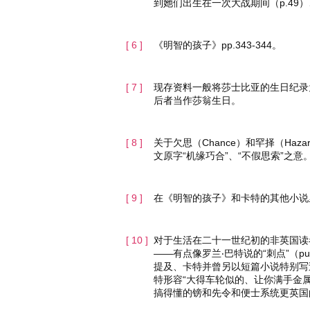
到她们出生在一次大战期间（p.49）、
《明智的孩子》pp.343-344。
现存资料一般将莎士比亚的生日纪录
后者当作莎翁生日。
关于欠思（Chance）和罕择（H
文原字“机缘巧合”、“不假思索”之意
在《明智的孩子》和卡特的其他小说
对于生活在二十一世纪初的非英国读
——有点像罗兰‧巴特说的“刺点”（p
提及、卡特并曾另以短篇小说特别写
特形容“大得车轮似的、让你满手金属
搞得懂的镑和先令和便士系统更英国