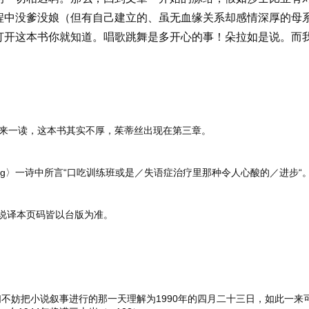
程中没爹没娘（但有自己建立的、虽无血缘关系却感情深厚的母
打开这本书你就知道。唱歌跳舞是多开心的事！朵拉如是说。而
来一读，这本书其实不厚，茱蒂丝出现在第三章。
ng〉一诗中所言“口吃训练班或是／失语症治疗里那种令人心酸的／进步“
特小说译本页码皆以台版为准。
们不妨把小说叙事进行的那一天理解为1990年的四月二十三日，如此一来