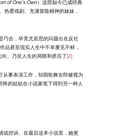
om of One’s Own
）这部如今已成经典
华洋溢、热爱戏剧、充满冒险精神的妹妹，
是巧合，毕竟尤若思的问题出在反社
学作品甚至现实人生中不幸屡见不鲜，
志向、乃至人生的局限和挤压了
[2]
厅从事表演工作，却因歌舞女郎被视为
而终的姑姑在小说家笔下得到另一种人
情或控诉。在最后这本小说里，她更