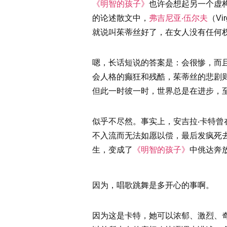
《明智的孩子》
也许会想起另一个虚
的论述散文中，
弗吉尼亚‧伍尔夫
（V
就说叫茱蒂丝好了，在女人没有任何
嗯，长话短说的答案是：会很惨，而
会人格的癫狂和残酷，茱蒂丝的悲剧则
但此一时彼一时，世界总是在进步，
似乎不尽然。事实上，安吉拉‧卡特
不入流而无法如愿以偿，最后发疯死去
生，变成了
《明智的孩子》
中佻达奔
因为，唱歌跳舞是多开心的事啊。
因为这是卡特，她可以浓郁、激烈、