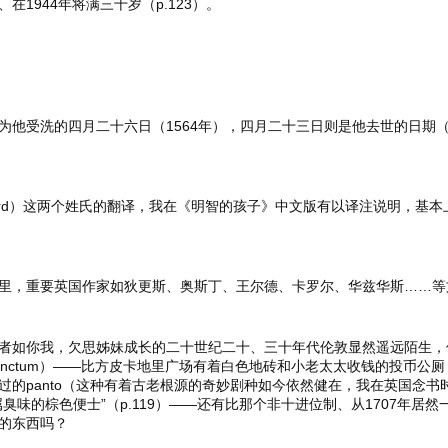
在1944年将满三十岁（p.123）。
为他受洗的四月二十六日（1564年），四月二十三日则是他去世的日期（
azard）这两个姓氏的翻译，我在《明智的孩子》中文版有以译注说明，
。
里，重要英国作家如狄更斯、奥斯丁、王尔德、卡罗尔、华兹华斯……等
者如你我，欠思姊妹成长的二十世纪二十、三十年代伦敦显然遥远陌生，
unctum）——比方皮卡地里广场有着白色地砖和小老太太收钱的投币公厕（
过的panto（这种有着古老根源的奇妙剧种如今依然健在，我在英国念
臭味的棕色便士”（p.119）——还有比那个非十进位制、从1707年居然
的东西吗？