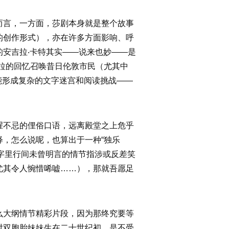
而言，一方面，莎剧本身就是整个故事
的创作形式），亦在许多方面影响、呼
安吉拉‧卡特其实——说来也妙——是
拉的回忆召唤昔日伦敦市民（尤其中
能形成复杂的文字迷宫和阅读挑战——
腥不忌的俚俗口语，远离殿堂之上危乎
，怎么说呢，也算出于一种“独乐
字里行间未曾明言的情节指涉或反差笑
尤其令人惋惜唏嘘……），那就吾愿足
么大纲情节精彩片段，因为那终究要等
对双胞胎妹妹生在二十世纪初，是不受