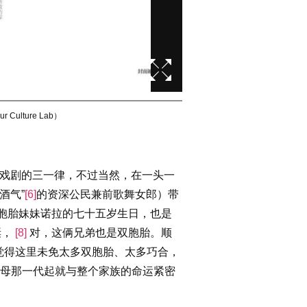
 Culture Lab）
标题：
《明智的孩子》台版
作者
戏剧的三一律，不过当然，在一头一
酒气”
[6]
的资深公民兼前歌舞女郎）带
胞胎妹妹诺拉的七十五岁生日，也是
诞，
[8]
对，这俩兄弟也是双胞胎。顺
觉得这里未免太多双胞胎、太多巧合，
父母那一代起就与整个家族的命运紧密