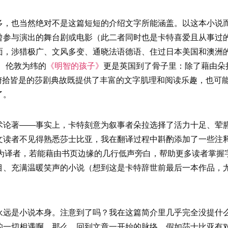
多，也当然绝对不是这篇短短的介绍文字所能涵盖。以这本小说
曾参与演出的舞台剧或电影（此二者同时也是卡特喜爱且从事过
面，涉猎极广、文风多变、通晓法语德语、住过日本美国和澳洲的
、伦敦为纬的
《明智的孩子》
更是英国到了骨子里：除了藉由朵
俯拾皆是的莎剧典故既提供了丰富的文字肌理和阅读乐趣，也可
了。
术论著——事实上，卡特刻意为叙事者朵拉选择了活力十足、荤
文读者不见得熟悉莎士比亚，我在翻译过程中斟酌添加了一些注释
为译者，若能藉由书页边缘的几行低声旁白，帮助更多读者掌握
目、充满温暖笑声的小说（想到这是卡特辞世前最后一本作品，
永远是小说本身。注意到了吗？我在这篇简介里几乎完全没提什
的一切相遇啊。那么，回到文章一开始的脉络，假如莎士比亚有