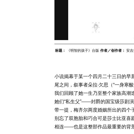
标题：
《明智的孩子》台版
作者／创作者：
安吉
小说揭幕于某一个四月二十三日的早
尾之间，叙事者朵拉‧欠思（“一身寒
我们回顾了她一生乃至整个家族高潮
她们“私生父”——封爵的国宝级莎剧演
带一提，梅齐尔两度婚姻所出的四个
别忘了双胞胎和巧合可是莎士比亚喜剧
相连——也是这整部作品最重要的背