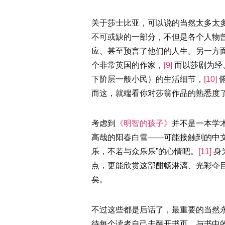
关于莎士比亚，可以说的当然太多太
不可或缺的一部分，不但是各个人物
应、甚至预言了他们的人生。另一方
个非常英国的作家，
[9]
而以莎剧为经
下阶层一般小民）的生活细节，
[10]
而这，就端看你对莎翁作品的熟悉度
考虑到
《明智的孩子》
并不是一本学
高哉的阳春白雪——可能接触到的中
乐，不若与众乐乐”的心情吧。
[11]
身
点，更能欣赏这部酣畅淋漓、光彩夺
矣。
不过这些都是后话了，最重要的当然
待每个读者自己去翻开书页，与书中