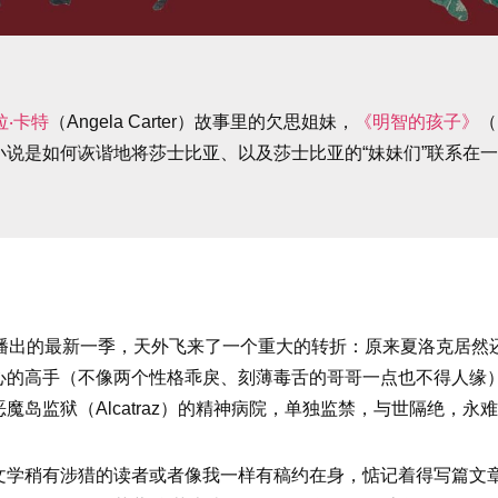
拉‧卡特
（Angela Carter）故事里的欠思姐妹，
《明智的孩子》
（
说是如何诙谐地将莎士比亚、以及莎士比亚的“妹妹们”联系在
年播出的最新一季，天外飞来了一个重大的转折：原来夏洛克居然
心的高手（不像两个性格乖戾、刻薄毒舌的哥哥一点也不得人缘
岛监狱（Alcatraz）的精神病院，单独监禁，与世隔绝，永
文学稍有涉猎的读者或者像我一样有稿约在身，惦记着得写篇文章