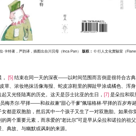
拉·卡特著，严韵译，插图出自川贝母（Inca Pan）
版权：
©️ 行人文化實驗室（Flaneur
晨，
[5]
结束在同一天的深夜——以时间范围而言倒是很符合古典
酸皮草、浓妆艳抹活像海报、蛇皮凉鞋里的脚趾甲涂成橘色、浑身
迭起又光怪陆离的历史。这天是莎士比亚的生日，
[7]
是朵拉和双
员梅齐尔‧罕择——和叔叔兼“甜心干爹”佩瑞格林‧罕择的百岁寿
子女都是双胞胎，然后其中一个孩子又生了一对双胞胎。如果你
的两个重要元素，而亲爱的“老比尔”可是早从朵拉和诺拉的祖
景、典故、与幽默或讽刺的来源。