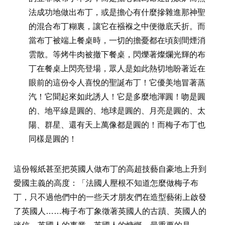
法成功地做出布丁，或是擔心有什麼摻雜進那神聖
的混合布丁糊裏，讓它在襁褓之中便徹底夭折。而
當布丁被端上餐桌時，一切的擔憂都在頃刻間煙消
雲散。等烤牛肉被撤下餐桌，閃爍著燦爛光輝的布
丁在餐桌上閃亮登場，眾人是如此熱切地盼著近在
眼前的這份令人喜悅的聖誕布丁！它優美地冒著蒸
汽！它聞起來如此誘人！它是多麼地渾圓！吻是圓
的、地平線是圓的、地球是圓的、月亮是圓的、太
陽、群星、還有天上萬像都是圓的！而梅子布丁也
同樣是圓的！
這份報紙甚至把英國人做布丁的高超技藝自豪地上升到
愛國主義的高度：「法國人壓根不知道怎麼做梅子布
丁，只不過他們中的一些天才朋友們在造型藝術上啟發
了英國人……梅子布丁象徵著英國人的古蹟、英國人的