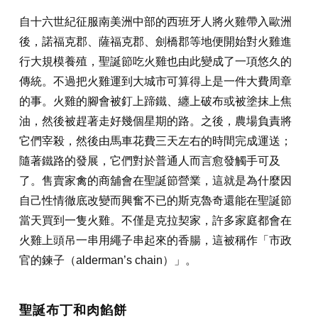
自十六世紀征服南美洲中部的西班牙人將火雞帶入歐洲
後，諾福克郡、薩福克郡、劍橋郡等地便開始對火雞進
行大規模養殖，聖誕節吃火雞也由此變成了一項悠久的
傳統。不過把火雞運到大城市可算得上是一件大費周章
的事。火雞的腳會被釘上蹄鐵、纏上破布或被塗抹上焦
油，然後被趕著走好幾個星期的路。之後，農場負責將
它們宰殺，然後由馬車花費三天左右的時間完成運送；
隨著鐵路的發展，它們對於普通人而言愈發觸手可及
了。售賣家禽的商舖會在聖誕節營業，這就是為什麼因
自己性情徹底改變而興奮不已的斯克魯奇還能在聖誕節
當天買到一隻火雞。不僅是克拉契家，許多家庭都會在
火雞上頭吊一串用繩子串起來的香腸，這被稱作「市政
官的鍊子（alderman’s chain）」。
聖誕布丁和肉餡餅