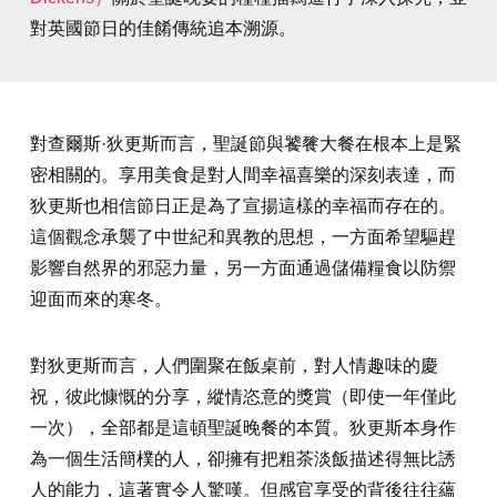
對英國節日的佳餚傳統追本溯源。
對查爾斯·狄更斯而言，聖誕節與饕餮大餐在根本上是緊
密相關的。享用美食是對人間幸福喜樂的深刻表達，而
狄更斯也相信節日正是為了宣揚這樣的幸福而存在的。
這個觀念承襲了中世紀和異教的思想，一方面希望驅趕
影響自然界的邪惡力量，另一方面通過儲備糧食以防禦
迎面而來的寒冬。
對狄更斯而言，人們圍聚在飯桌前，對人情趣味的慶
祝，彼此慷慨的分享，縱情恣意的獎賞（即使一年僅此
一次），全部都是這頓聖誕晚餐的本質。狄更斯本身作
為一個生活簡樸的人，卻擁有把粗茶淡飯描述得無比誘
人的能力，這著實令人驚嘆。但感官享受的背後往往蘊