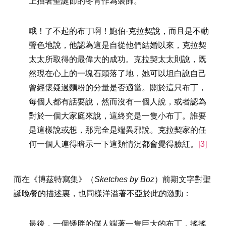
上插著聖誕節的冬青作為裝飾。
哦！了不起的布丁啊！鮑伯·克拉契說，而且是不動
聲色地說，他認為這是自從他們結婚以來，克拉契
太太所取得的最偉大的成功。克拉契太太則說，既
然現在心上的一塊石頭落了地，她可以坦白說自己
曾經懷疑過麵粉的分量是否適當。關於這只布丁，
每個人都有話要說，然而沒有一個人說，或者認為
對於一個大家庭來說，這終究是一隻小布丁。誰要
是這樣說或想，那完全是端異邪說。克拉契家的任
何一個人連得暗示一下這類情況都會覺得臉紅。
[3]
而在《博茲特寫集》（
Sketches by Boz
）前期文字對聖
誕晚餐的描述裏，也同樣洋溢著不亞於此的激動：
最後，一個矮胖的僕人端著一隻巨大的布丁，搖搖