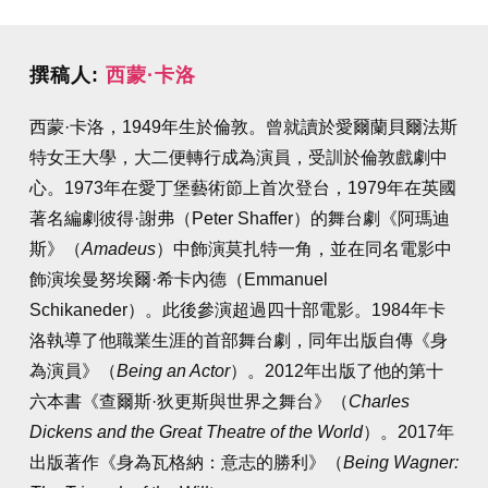
撰稿人:
西蒙·卡洛
西蒙·卡洛，1949年生於倫敦。曾就讀於愛爾蘭貝爾法斯
特女王大學，大二便轉行成為演員，受訓於倫敦戲劇中
心。1973年在愛丁堡藝術節上首次登台，1979年在英國
著名編劇彼得·謝弗（Peter Shaffer）的舞台劇《阿瑪迪
斯》（
Amadeus
）中飾演莫扎特一角，並在同名電影中
飾演埃曼努埃爾·希卡內德（Emmanuel
Schikaneder）。此後參演超過四十部電影。1984年卡
洛執導了他職業生涯的首部舞台劇，同年出版自傳《身
為演員》（
Being an Actor
）。2012年出版了他的第十
六本書《查爾斯·狄更斯與世界之舞台》（
Charles
Dickens and the Great Theatre of the World
）。2017年
出版著作《身為瓦格納：意志的勝利》（
Being Wagner: