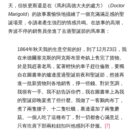
天，但狄更斯還是在《馬利高德大夫的處方》（
Doctor
Marigold
）的故事裏愉快地描繪了一個充滿滿足感的聖
誕場景，令讀者產生強烈的情感共鳴。在故事的高潮，
奔波不停的銷售員坐進了去過聖誕節的馬車裏：
1864年秋天我的生意空前的好，到了12月23日，我
在米德爾塞克斯的阿克斯布里奇鎮上售完了貨物。
於是我趕著老馬，駕著輕快的車子趕往倫敦，要獨
自在圖書車的爐邊度過聖誕前夜和聖誕節，然後再
進一批新貨物到各地銷售，掙一些錢。對於烹調，
我很有一手。我不妨告訴你們，我在圖書車上為我
的聖誕節晚宴煮了些什麼。我做了一客鵝肉布丁，
煮了兩隻腰子、十二隻牡蠣，裏邊還加了兩隻蘑
菇。一個人吃了這種布丁，對一切都會心滿意足，
只有坎肩下部兩粒鈕扣叫他感到不舒服。
[7]