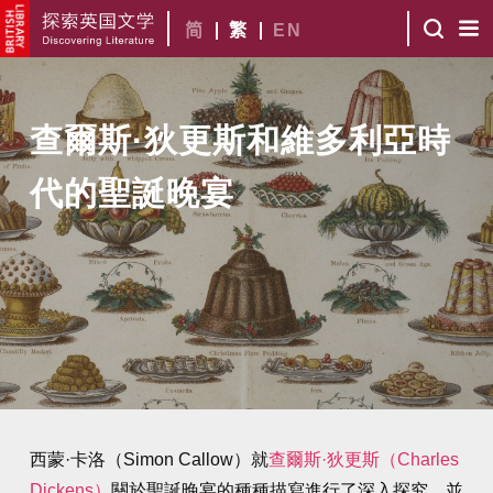
简
繁
EN
查爾斯·狄更斯和維多利亞時
代的聖誕晚宴
西蒙·卡洛（Simon Callow）就
查爾斯·狄更斯（Charles
Dickens）
關於聖誕晚宴的種種描寫進行了深入探究，並