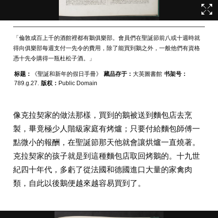
「倫敦成百上千的酒館裡都有鵝俱樂部。會員們在聖誕節前八或十週時就
得向俱樂部每週支付一先令的費用，除了能買到鵝之外，一般他們有資格
憑十先令購得一瓶杜松子酒。」
标题：
《聖誕和新年的假日手冊》
藏品存于：
大英圖書館
书架号：
789.g.27.
版权：
Public Domain
像克拉契家的做法那樣，買到的鵝被送到麵包店去烹
製，畢竟極少人階級家庭有烤爐；只要付給麵包師傅一
點微小的報酬，在聖誕節那天他就會讓烘爐一直燒著。
克拉契家的孩子就是到這種麵包店取回烤鵝的。十九世
紀四十年代，多虧了從法國和德國進口大量的家禽肉
類，自此以後鵝便越來越容易買到了。