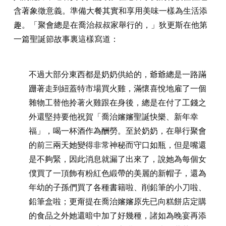
含著象徵意義。準備大餐其實和享用美味一樣為生活添
趣。「聚會總是在喬治叔叔家舉行的，」狄更斯在他第
一篇聖誕節故事裏這樣寫道：
不過大部分東西都是奶奶供給的，爺爺總是一路蹣
跚著走到紐蓋特市場買火雞，滿懷喜悅地雇了一個
雜物工替他拎著火雞跟在身後，總是在付了工錢之
外還堅持要他祝賀「喬治嬸嬸聖誕快樂、新年幸
福」，喝一杯酒作為酬勞。至於奶奶，在舉行聚會
的前三兩天她變得非常神秘而守口如瓶，但是嘴還
是不夠緊，因此消息就漏了出來了，說她為每個女
僕買了一頂飾有粉紅色緞帶的美麗的新帽子，還為
年幼的子孫們買了各種書籍啦、削鉛筆的小刀啦、
鉛筆盒啦；更甭提在喬治嬸嬸原先已向糕餅店定購
的食品之外她還暗中加了好幾種，諸如為晚宴再添