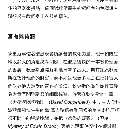
了），裏面加入一些酸橙，還有糖和香料，再用有長漏
斗的容器來燙熱。這個過程所產生的紫紅色的色澤讓人
聯想起主教們身上衣服的顏色。
富有與貧窮
狄更斯篤信著聖誕晚餐所蘊含的教化力量。他一如既往
地以窮人的角度思考問題，在他之後寫的一本關於聖誕
的書裏，狄更斯旗幟鮮明地抨擊了富人。與其認為狄更
斯在攻訐他們的財富，倒不如說他更多地是在批評富人
們對於他人遭受的苦難的冷漠。狄更斯的寫作始終貫穿
著大量有關聖誕節的細節描寫。儘管在狄更斯的小說
《大衛·科波菲爾》（
David Copperfield
）中，主人公科
波菲爾和怯生生的喬·葛吉瑞還有難伺候的喬太太吃了頓
很不開心的聖誕晚飯，並把《德魯德疑案》（
The
Mystery of Edwin Drood
）裏的兇殺事件安排在聖誕那