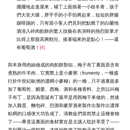
擺擺地走進屋來，補丁上面插著一小枝冬青，孩子
們大笑大嚷，胖乎乎的小手拍將起來，短短的胖腿
踢呀踢的，只有當小客人們見到把點燃了的白蘭地
酒澆入碎肉餡餅的驚人技藝在表演時的熱烈鼓掌才
比得上那股高興勁兒。接著端來的是點心！——還
有葡萄酒！
[4]
與本身用肉絲做成的肉餡餅類似，梅子布丁裏面原含有
煮熟的牛羊肉，它實際上是小麥粥（frumenty，一種盛
行於中世紀歐洲的濃稠小麥糊）的一種，只不過裏面多
加了葡萄乾、醋栗、西梅、酒和各種香料。之所以叫梅
子布丁，是因為聖誕布丁最早是用西梅干來做的，然後
加入雞蛋、麵包碎、烈酒和麥芽酒來製作出製作出濃厚
粘稠的口感便大功告成了。清教徒們當然禁止這種食物
了——畢竟這裏面的食材實在是太讓人耽於享受了——
直到喬治一世時期，才終於恢復了吃梅子布丁的習俗。