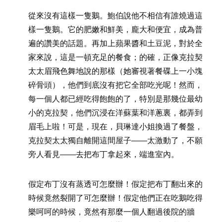
從來沒有這樣一隻鵝。鮑伯說他不相信有誰燒過這
樣一隻鵝。它的肥嫩和鮮美，龐大和便宜，成為普
遍的讚美的話題。再加上蘋果醬和土豆泥，對於全
家來說，這是一頓充足的餐食；的確，正像克拉契
太太眉飛色舞地說的那樣（她審視著餐碟上一小塊
碎骨頭），他們到底沒有把它全部吃光呢！然而，
每一個人都已經吃得飽飽的了，特別是那幾位最幼
小的克拉契，他們沉浸在洋蘇葉和洋蔥裏，都弄到
眉毛上啦！可是，現在，貝琳達小姐換過了餐盤，
克拉契太太獨自離開這間屋子——太激動了，不願
旁人看見——去把布丁拿起來，端進室內。
假定布丁沒有蒸透可怎麼辦！假定把布丁翻出來的
時候竟然裂開了可怎麼辦！假定他們正在吃鵝吃得
樂呵呵的時候，竟然有那麼一個人翻過後院的牆