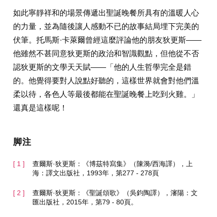
如此寧靜祥和的場景傳遞出聖誕晚餐所具有的溫暖人心
的力量，並為隨後讓人感動不已的故事結局埋下完美的
伏筆。托馬斯·卡萊爾曾經這麼評論他的朋友狄更斯——
他雖然不甚同意狄更斯的政治和智識觀點，但他從不否
認狄更斯的文學天天賦——「他的人生哲學完全是錯
的。他覺得要對人說點好聽的，這樣世界就會對他們溫
柔以待，各色人等最後都能在聖誕晚餐上吃到火雞。」
還真是這樣呢！
脚注
查爾斯·狄更斯：《博茲特寫集》（陳漪/西海譯），上
海：譯文出版社，1993年，第277 - 278頁
查爾斯·狄更斯：《聖誕頌歌》（吳鈞陶譯），瀋陽：文
匯出版社，2015年，第79 - 80頁。