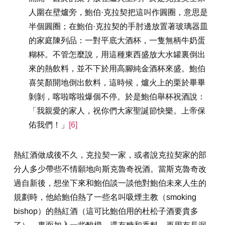
人圍在壁爐旁，鮑伯·克拉契把這叫作圓圈，意思是
半個圓圈；在鮑伯·克拉契的手肘邊放置著玻璃器皿
的家庭陳列品：一對平底大酒杯，一隻無柄牛奶蛋
糊杯。不管怎麼說，用這種東西盛放大水罐裏倒出
來的熱飲料，並不下於用高腳純金酒杯來盛。鮑伯
喜笑顏開地倒出飲料，這時候，爐火上的栗於畢畢
剝剝，喀啦喀啦爆個不停。於是鮑伯舉杯祝酒說：
「我親愛的家人，祝你們大家聖誕節快樂。上帝保
佑我們！」
[6]
熱紅酒做成後不久，克拉契一家，或者說克拉契家的部
分人多少帶些不情願地向斯克魯奇祝酒。當斯克魯奇改
過自新後，想坐下來和鮑伯談一談他對鮑伯未來人生的
規劃時，他給鮑伯熱了一些名叫吸煙主教（smoking
bishop）的熱紅酒（這可比鮑伯用的杜松子酒要貴多