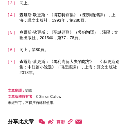
同上。
查爾斯·狄更斯：《博茲特寫集》（陳漪/西海譯），上
海：譯文出版社，1993年，第280頁。
查爾斯·狄更斯：《聖誕頌歌》（吳鈞陶譯），瀋陽：文
匯出版社，2015年，第77 - 78頁。
同上，第80頁。
查爾斯·狄更斯：《馬利高德大夫的處方》，《 狄更斯別
集：中短篇小說選》（項星耀譯），上海：譯文出版社，
2013年。
文章翻譯：
劉嘉
文章版權持有者
：© Simon Callow
未經許可，不得擅自轉載使用。
分享此文章