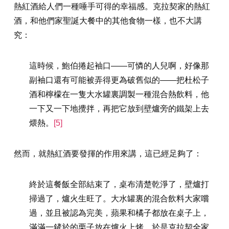
熱紅酒給人們一種唾手可得的幸福感。克拉契家的熱紅
酒，和他們家聖誕大餐中的其他食物一樣，也不大講
究：
這時候，鮑伯捲起袖口——可憐的人兒啊，好像那
副袖口還有可能被弄得更為破舊似的——把杜松子
酒和檸檬在一隻大水罐裏調製一種混合熱飲料，他
一下又一下地攪拌，再把它放到壁爐旁的鐵架上去
煨熱。
[5]
然而，就熱紅酒要發揮的作用來講，這已經足夠了：
終於這餐飯全部結束了，桌布清楚乾淨了，壁爐打
掃過了，爐火生旺了。大水罐裏的混合飲料大家嚐
過，並且被認為完美，蘋果和橘子都放在桌子上，
滿滿一鏟於的栗子放在爐火上烤。於是克拉契全家