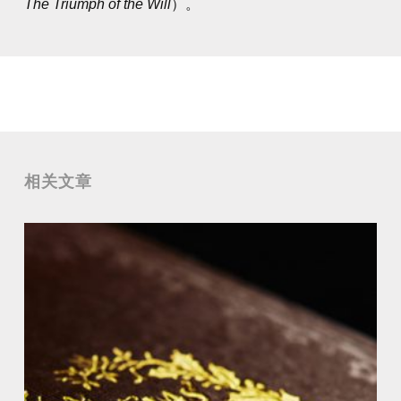
The Triumph of the Will
）。
相关文章