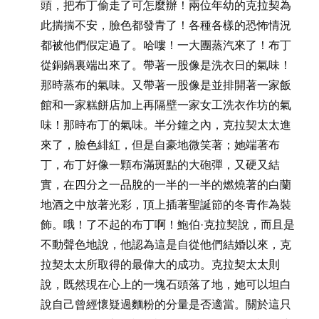
頭，把布丁偷走了可怎麼辦！兩位年幼的克拉契為
此揣揣不安，臉色都發青了！各種各樣的恐怖情況
都被他們假定過了。哈嘍！一大團蒸汽來了！布丁
從銅鍋裏端出來了。帶著一股像是洗衣日的氣味！
那時蒸布的氣味。又帶著一股像是並排開著一家飯
館和一家糕餅店加上再隔壁一家女工洗衣作坊的氣
味！那時布丁的氣味。半分鐘之內，克拉契太太進
來了，臉色緋紅，但是自豪地微笑著；她端著布
丁，布丁好像一顆布滿斑點的大砲彈，又硬又結
實，在四分之一品脫的一半的一半的燃燒著的白蘭
地酒之中放著光彩，頂上插著聖誕節的冬青作為裝
飾。哦！了不起的布丁啊！鮑伯·克拉契說，而且是
不動聲色地說，他認為這是自從他們結婚以來，克
拉契太太所取得的最偉大的成功。克拉契太太則
說，既然現在心上的一塊石頭落了地，她可以坦白
說自己曾經懷疑過麵粉的分量是否適當。關於這只