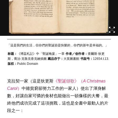
「這是我們的生活，但你們的聖誕節是快樂的，你們的新年是幸福的。」
标题：
《博茲札記》中「聖誕晚宴」一章
作者／创作者：
查爾斯·狄更
斯，喬治·克魯克香克繪插圖
藏品存于：
大英圖書館
书架号：
12654.t.13.
版权：
Public Domain
克拉契一家（這是狄更斯
《聖誕頌歌》（
A Christmas
Carol
）
中雖貧窮卻努力工作的一家人）使出了渾身解
數，好讓自家可憐的食材也能做出一頓像樣的大餐，最
終他們成功完成了這項挑戰，這也是全書中最動人的片
段之一：