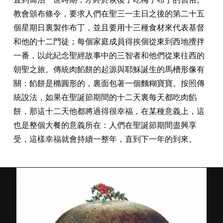
教會頒布條令，要求人們在聖三一主日之後的第二十五
個星期日裏製作布丁，並且要用十三種食材來代表基督
和他的十二門徒；每個家庭成員得挨個從東到西地攪拌
一番，以此紀念聖經故事中的三智者和他們從東往西的
朝聖之旅。傳統肉餡餅的起源與耶穌誕生的馬槽形像有
關：餡餅是橢圓形的，裏面包著一個麵糊寶寶。按照傳
統說法，如果在聖誕節期間的十二天裏每天都吃肉餡
餅，那這十二天他都將過得很幸福，在某種意義上，這
也是整個大餐的意義所在：人們在聖誕節期間盡興享
受，這樣幸福就會持續一整年，直到下一年的到來。