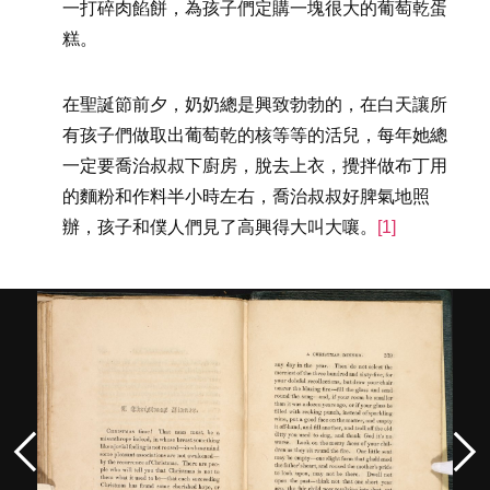
一打碎肉餡餅，為孩子們定購一塊很大的葡萄乾蛋
糕。
在聖誕節前夕，奶奶總是興致勃勃的，在白天讓所
有孩子們做取出葡萄乾的核等等的活兒，每年她總
一定要喬治叔叔下廚房，脫去上衣，攪拌做布丁用
的麵粉和作料半小時左右，喬治叔叔好脾氣地照
辦，孩子和僕人們見了高興得大叫大嚷。
[1]