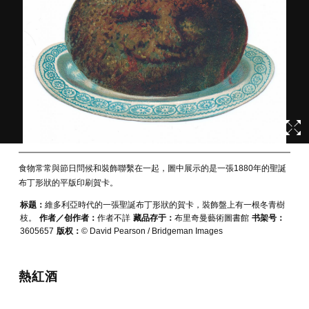
食物常常與節日問候和裝飾聯繫在一起，圖中展示的是一張1880年的聖誕
布丁形狀的平版印刷賀卡。
标题：
維多利亞時代的一張聖誕布丁形狀的賀卡，裝飾盤上有一根冬青樹
枝。
作者／创作者：
作者不詳
藏品存于：
布里奇曼藝術圖書館
书架号：
3605657
版权：
© David Pearson / Bridgeman Images
熱紅酒