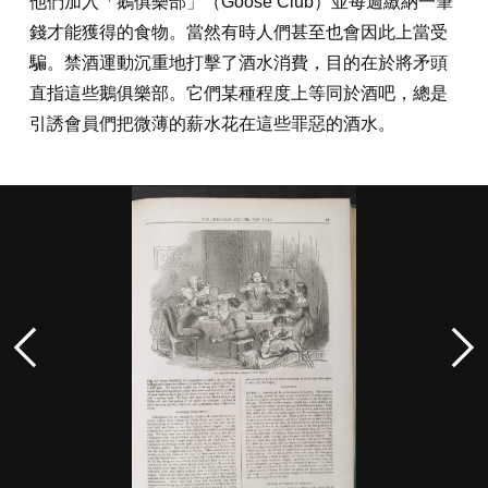
他們加入「鵝俱樂部」（Goose Club）並每週繳納一筆
錢才能獲得的食物。當然有時人們甚至也會因此上當受
騙。禁酒運動沉重地打擊了酒水消費，目的在於將矛頭
直指這些鵝俱樂部。它們某種程度上等同於酒吧，總是
引誘會員們把微薄的薪水花在這些罪惡的酒水。