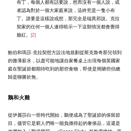
布丁，每個人都有話要說，然而沒有一個人說，或
者認為對於一個大家庭來說，這終究是一隻小布
丁。誰要是這樣說或想，那完全是端異邪說。克拉
契家的任何一個人連得暗示一下這類情況都會覺得
臉紅。
[2]
鮑伯和瑪莎·克拉契想方設法地規劃從斯克魯奇那兒領到
的微薄薪水，以盡可能地讓自家餐桌上出現每個英國家
庭在聖誕節都期待吃到的那些食物，即使是簡陋些但總
歸是聊勝於無。
鵝和火雞
從伊麗莎白一世時代開始，鵝便成為了聖誕節的保留節
目，儘管它是窮人們唯一能負擔得起的奢侈品，這還是