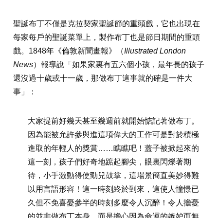
聖誕布丁不僅是克拉契家聖誕節的重頭戲，它也出現在
每家每戶的聖誕菜單上，製作布丁也是節日期間的重頭
戲。1848年《倫敦新聞畫報》（
Illustrated London
News
）報導說「如果家裏有五六個小孩，最年長的孩子
還沒過十歲或十一歲，那做布丁這事就的確是一件大
事」：
大家提前好幾天甚至幾週前就開始惦記著做布丁。
因為能被允許參與進這項偉大的工作可是對於積極
進取的年輕人的獎賞……瞧瞧吧！蓋子被掀起來的
這一刻，孩子們好奇地踮起腳尖，眼裏閃爍著期
待，小手激動得使勁兒鼓掌，這場景簡直美妙得難
以用言語形容！這一時刻終於到來，這使人憧憬已
久但不免喜憂參半的時刻多麼令人沉醉！令人擔憂
的並非做布丁本身，而是擔心因為命運的嫉妒而無