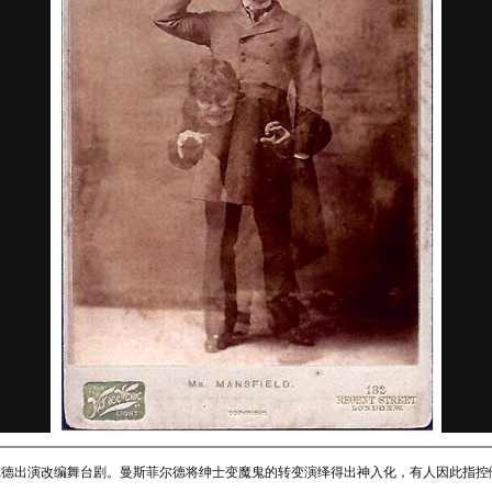
演改编舞台剧。曼斯菲尔德将绅士变魔鬼的转变演绎得出神入化，有人因此指控他是“开膛手杰