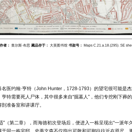
作者：
查尔斯·布思
藏品存于：
大英图书馆
书架号：
Maps C.21.a.18.(295). SE she
约翰·亨特（John Hunter，1728-1793）的望宅很可
亨特需要死人尸体，其中很多来自“掘墓人”，他们专挖刚下葬
解剖准备室和讲课厅。
适”（第二章），而海德初次登场后，便进入一栋呈现出“一派年
属于同一栋宅邸。史蒂文森不仅指出可敬和可鄙往往近在咫尺，