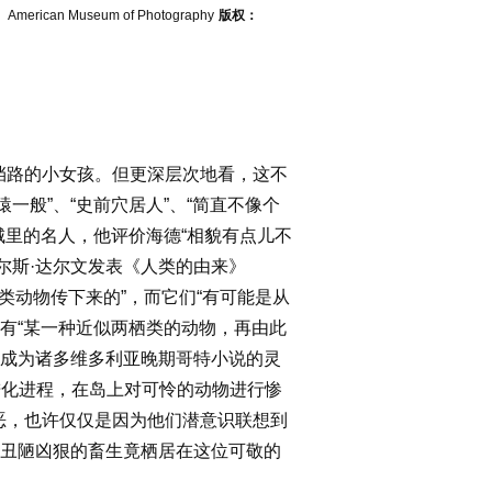
：
American Museum of Photography
版权：
挡路的小女孩。但更深层次地看，这不
般”、“史前穴居人”、“简直不像个
）也是城里的名人，他评价海德“相貌有点儿不
尔斯·达尔文发表《人类的由来》
类动物传下来的”，而它们“有可能是从
有“某一种近似两栖类的动物，再由此
成为诸多维多利亚晚期哥特小说的灵
速进化进程，在岛上对可怜的动物进行惨
恶，也许仅仅是因为他们潜意识联想到
丑陋凶狠的畜生竟栖居在这位可敬的