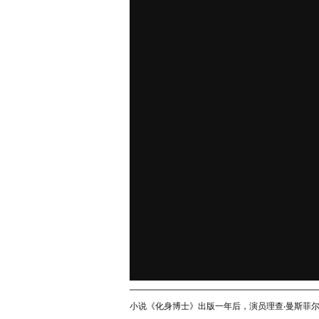
小说《化身博士》出版一年后，演员理查‧曼斯菲尔德出