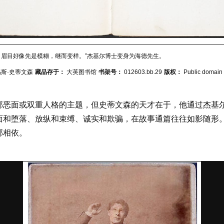
，眉目好像先是模糊，继而变样。”杰基尔博士变身为海德先生。
易斯·史蒂文森
藏品存于：
大英图书馆
书架号：
012603.bb.29
版权：
Public domain
邪恶面或双重人格的主题，但史蒂文森的天才在于，他通过杰基
面和堕落、放纵和束缚、诚实和欺骗，在故事通篇往往如影随形
邻相依。