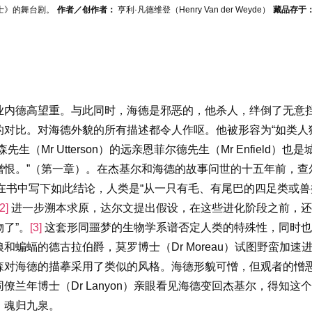
士》的舞台剧。
作者／创作者：
亨利·凡德维登（Henry Van der Weyde）
藏品存于
业内德高望重。与此同时，海德是邪恶的，他杀人，绊倒了无意
对比。对海德外貌的所有描述都令人作呕。他被形容为“如类人猿一
（Mr Utterson）的远亲恩菲尔德先生（Mr Enfield
恨。”（第一章）。在杰基尔和海德的故事问世的十五年前，查
他在书中写下如此结论，人类是“从一只有毛、有尾巴的四足类或兽
[2]
进一步溯本求原，达尔文提出假设，在这些进化阶段之前，还
了”。
[3]
这套形同噩梦的生物学系谱否定人类的特殊性，同时也
和蝙蝠的德古拉伯爵，莫罗博士（Dr Moreau）试图野蛮加
森对海德的描摹采用了类似的风格。海德形貌可憎，但观者的憎
同僚兰年博士
（Dr Lanyon）
亲眼看见海德变回杰基尔，得知这个
，魂归九泉。