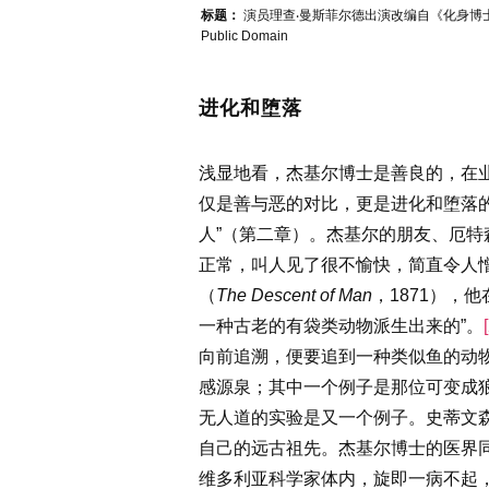
标题：
演员理查‧曼斯菲尔德出演改编自《化身博
Public Domain
进化和堕落
浅显地看，杰基尔博士是善良的，在
仅是善与恶的对比，更是进化和堕落的
人”（第二章）。杰基尔的朋友、厄特森先生
正常，叫人见了很不愉快，简直令人憎
（
The Descent of Man
，1871），
一种古老的有袋类动物派生出来的”。
向前追溯，便要追到一种类似鱼的动物
感源泉；其中一个例子是那位可变成狼
无人道的实验是又一个例子。史蒂文
自己的远古祖先。杰基尔博士的医界
维多利亚科学家体内，旋即一病不起