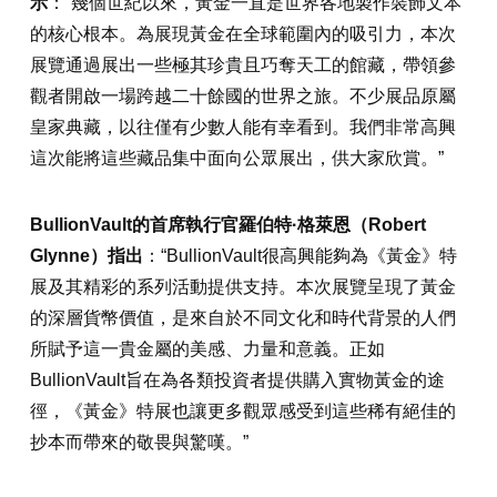
示
：“幾個世紀以來，黃金一直是世界各地製作裝飾文本
的核心根本。為展現黃金在全球範圍內的吸引力，本次
展覽通過展出一些極其珍貴且巧奪天工的館藏，帶領參
觀者開啟一場跨越二十餘國的世界之旅。不少展品原屬
皇家典藏，以往僅有少數人能有幸看到。我們非常高興
這次能將這些藏品集中面向公眾展出，供大家欣賞。”
BullionVault的首席執行官羅伯特·格萊恩（Robert
Glynne）指出
：“BullionVault很高興能夠為《黃金》特
展及其精彩的系列活動提供支持。本次展覽呈現了黃金
的深層貨幣價值，是來自於不同文化和時代背景的人們
所賦予這一貴金屬的美感、力量和意義。正如
BullionVault旨在為各類投資者提供購入實物黃金的途
徑，《黃金》特展也讓更多觀眾感受到這些稀有絕佳的
抄本而帶來的敬畏與驚嘆。”