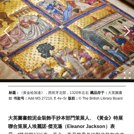
标题：
《黃金哈加達》，西班牙北部，1320年左右
藏品存于：
大英圖書
館
书架号：
Add MS 27210, ff. 4v–5r
版权：
© The British Library Board
大英圖書館泥金裝飾手抄本部門策展人、《黃金》特展
聯合策展人埃麗諾·傑克遜（Eleanor Jackson）表