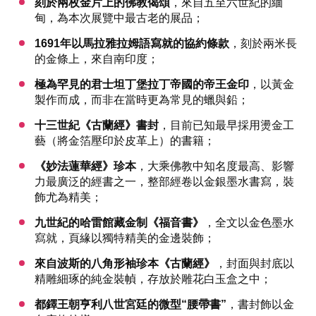
刻於兩枚金片上的佛教偈頌
，來自五至六世紀的緬
甸，為本次展覽中最古老的展品；
1691年以馬拉雅拉姆語寫就的協約條款
，刻於兩米長
的金條上，來自南印度；
極為罕見的君士坦丁堡拉丁帝國的帝王金印
，以黃金
製作而成，而非在當時更為常見的蠟與鉛；
十三世紀《古蘭經》書封
，目前已知最早採用燙金工
藝（將金箔壓印於皮革上）的書籍；
《妙法蓮華經》珍本
，大乘佛教中知名度最高、影響
力最廣泛的經書之一，整部經卷以金銀墨水書寫，裝
飾尤為精美；
九世紀的哈雷館藏金制《福音書》
，全文以金色墨水
寫就，頁緣以獨特精美的金邊裝飾；
來自波斯的八角形袖珍本《古蘭經》
，封面與封底以
精雕細琢的純金裝幀，存放於雕花白玉盒之中；
都鐸王朝亨利八世宮廷的微型“腰帶書”
，書封飾以金