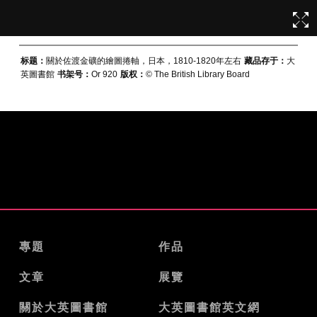
标题：
關於佐渡金礦的繪圖捲軸，日本，1810-1820年左右
藏品存于：
大
英圖書館
书架号：
Or 920
版权：
© The British Library Board
專題
作品
文章
展覽
關於大英圖書館
大英圖書館英文網