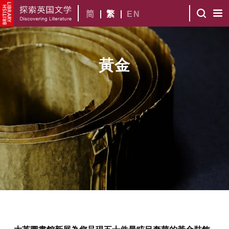
简
繁
EN
黃金