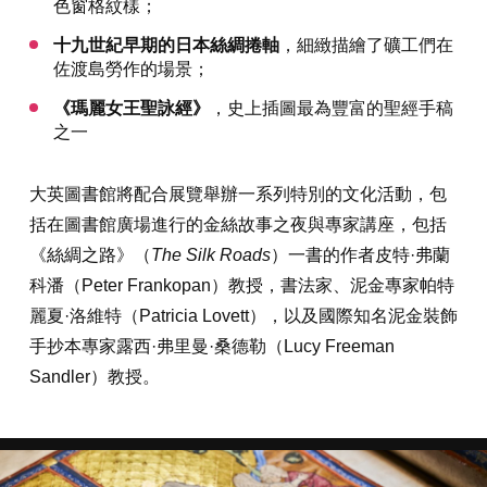
色窗格紋樣；
十九世紀早期的日本絲綢捲軸
，細緻描繪了礦工們在
佐渡島勞作的場景；
《瑪麗女王聖詠經》
，史上插圖最為豐富的聖經手稿
之一
大英圖書館將配合展覽舉辦一系列特別的文化活動，包
括在圖書館廣場進行的金絲故事之夜與專家講座，包括
《絲綢之路》（
The Silk Roads
）一書的作者皮特·弗蘭
科潘（Peter Frankopan）教授，書法家、泥金專家帕特
麗夏·洛維特（Patricia Lovett），以及國際知名泥金裝飾
手抄本專家露西·弗里曼·桑德勒（Lucy Freeman
Sandler）教授。