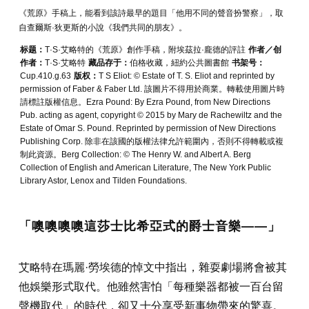
《荒原》手稿上，能看到該詩最早的題目「他用不同的聲音扮警察」，取
自查爾斯·狄更斯的小說《我們共同的朋友》。
标题：
T·S·艾略特的《荒原》創作手稿，附埃茲拉·龐德的評註
作者／创
作者：
T·S·艾略特
藏品存于：
伯格收藏，紐約公共圖書館
书架号：
Cup.410.g.63
版权：
T S Eliot: © Estate of T. S. Eliot and reprinted by
permission of Faber & Faber Ltd. 該圖片不得用於商業。轉載使用圖片時
請標註版權信息。Ezra Pound: By Ezra Pound, from New Directions
Pub. acting as agent, copyright © 2015 by Mary de Rachewiltz and the
Estate of Omar S. Pound. Reprinted by permission of New Directions
Publishing Corp. 除非在該國的版權法律允許範圍內，否則不得轉載或複
制此資源。Berg Collection: © The Henry W. and Albert A. Berg
Collection of English and American Literature, The New York Public
Library Astor, Lenox and Tilden Foundations.
「噢噢噢噢這莎士比希亞式的爵士音樂——」
艾略特在瑪麗·勞埃德的悼文中指出，雜耍劇場將會被其
他娛樂形式取代。他雖然害怕「每種樂器都被一百台留
聲機取代」的時代，卻又十分享受新事物帶來的驚喜。