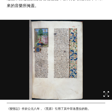
來的音樂所掩蓋。
《變形記》作於公元八年，《荒原》引用了其中菲洛墨拉的歌。