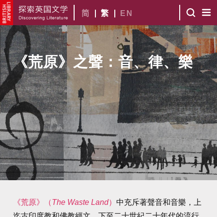
简
繁
EN
《荒原》之聲：音、律、樂
《荒原》（
The Waste Land
）
中充斥著聲音和音樂，上
迄古印度教和佛教經文，下至二十世紀二十年代的流行