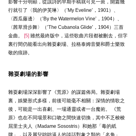
影響十分明顯，從該詩的早期手稿就可見一斑，開篇幾
行就引了〈我的伊芙琳〉（’My Eveline’，1901）、
〈西瓜藤邊〉（’By the Watermelon Vine’，1904）、
〈茜草滑步舞〉（’The Cubanola Glide’，1904）三首
金曲。
[5]
雖然最終版中，這些歌曲片段都被刪去，但字
裏行間仍能看出向雜耍劇場、拉格泰姆音樂和爵士樂致
敬的痕跡。
雜耍劇場的影響
雜耍劇場深深影響了《荒原》的謀篇佈局。雜耍劇場
裏，娛樂形式多樣，前後可能毫不相關：深情的情歌之
後，可能是一出喜劇、一場通靈或者一台魔術。 《荒
原》也在不同場景和口吻之間快速切換，其中不乏梭梭
屈里士夫人（Madame Sosostris）和她那「毒的紙
牌」，以及麗兒咄咄逼人的談話對象之類的「名角」