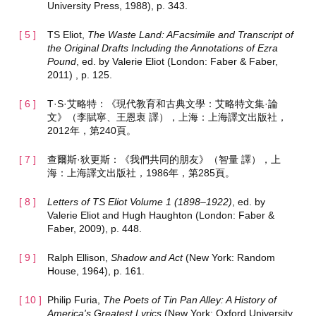
University Press, 1988), p. 343.
TS Eliot,
The Waste Land: AFacsimile and Transcript of
the Original Drafts Including the Annotations of Ezra
Pound
, ed. by Valerie Eliot (London: Faber & Faber,
2011) , p. 125.
T·S·艾略特：《現代教育和古典文學：艾略特文集·論
文》（李賦寧、王恩衷 譯），上海：上海譯文出版社，
2012年，第240頁。
查爾斯·狄更斯：《我們共同的朋友》（智量 譯），上
海：上海譯文出版社，1986年，第285頁。
Letters of TS Eliot Volume 1 (1898–1922)
, ed. by
Valerie Eliot and Hugh Haughton (London: Faber &
Faber, 2009), p. 448.
Ralph Ellison,
Shadow and Act
(New York: Random
House, 1964), p. 161.
Philip Furia,
The Poets of Tin Pan Alley: A History of
America's Greatest Lyrics
(New York: Oxford University