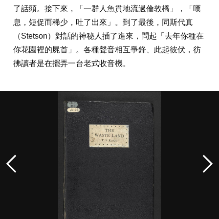
了話頭。接下來，「一群人魚貫地流過倫敦橋」，「嘆
息，短促而稀少，吐了出來」。到了最後，同斯代真
（Stetson）對話的神秘人插了進來，問起「去年你種在
你花園裡的屍首」。各種聲音相互爭鋒、此起彼伏，彷
彿讀者是在擺弄一台老式收音機。