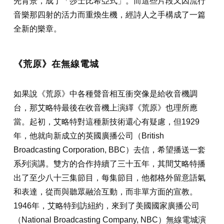
先背景，成了「莎士比希亞式」。而這些片段又因流行
音樂那四射的活力而重煥生機，經詩人之手構成了一篇
全新的樂章。
《荒原》在無線電城
如果說《荒原》中各種聲音相互衝突像是給收音機調
台，那艾略特最後在收音機上演繹《荒原》也理所應
當。起初，艾略特對這種新技術還心有疑慮，但1929
年，他就向新成立的英國廣播公司（British
Broadcasting Corporation, BBC）去信，希望播送一套
系列演講。雙方的合作持續了三十五年，其間艾略特播
出了至少八十三集節目，每集節目，他都格外留意語氣
和表達，從而與聽眾融洽互動，而非單方面的宣教。
1946年，艾略特到訪紐約，來到了美國國家廣播公司
（National Broadcasting Company, NBC）無線電城演