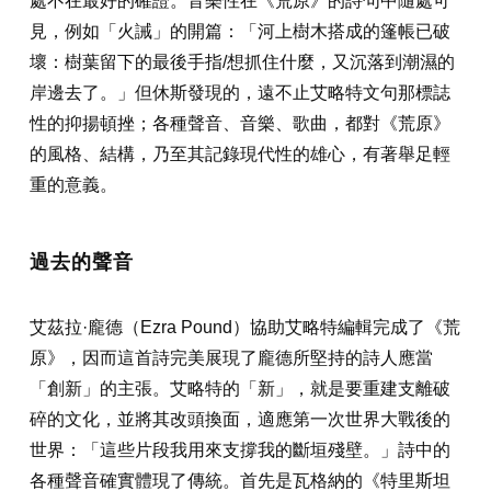
處不在最好的確證。音樂性在《荒原》的詩句中隨處可
見，例如「火誡」的開篇：「河上樹木搭成的篷帳已破
壞：樹葉留下的最後手指/想抓住什麼，又沉落到潮濕的
岸邊去了。」但休斯發現的，遠不止艾略特文句那標誌
性的抑揚頓挫；各種聲音、音樂、歌曲，都對《荒原》
的風格、結構，乃至其記錄現代性的雄心，有著舉足輕
重的意義。
過去的聲音
艾茲拉·龐德（Ezra Pound）協助艾略特編輯完成了《荒
原》，因而這首詩完美展現了龐德所堅持的詩人應當
「創新」的主張。艾略特的「新」，就是要重建支離破
碎的文化，並將其改頭換面，適應第一次世界大戰後的
世界：「這些片段我用來支撐我的斷垣殘壁。」詩中的
各種聲音確實體現了傳統。首先是瓦格納的《特里斯坦