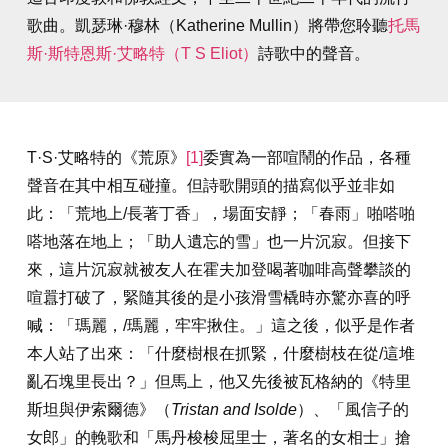
歌曲。凱瑟琳·穆林（Katherine Mullin）將帶您聆聽
托馬
斯·斯特恩斯·艾略特（T S Eliot）
詩歌中的聲音。
T·S·艾略特的《荒原》
[1]
委實為一部喧鬧的作品，各種
聲音在其中相互碰撞。但詩歌開頭的描寫似乎並非如
此：「荒地上/長著丁香」，場面安靜；「春雨」啪嗒啪
嗒地落在地上；「助人遺忘的雪」也一片沉寂。但接下
來，這片沉寂就被友人在霍夫加登喝著咖啡高聲攀談的
喧囂打破了，緊隨其後的是小孩滑雪橇時亦驚亦喜的呼
喊：「瑪麗，/瑪麗，牢牢揪住。」這之後，似乎是作者
本人站了出來：「什麼樹根在抓緊，什麼樹枝在從/這堆
亂石塊里長出？」但馬上，他又先後被瓦格納的《特里
斯坦與伊索爾德》（
Tristan and Isolde
）、「風信子的
女郎」的輓歌和「馬丹梭梭屈里士，著名的女相士」搶