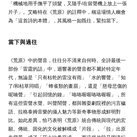
「機械地用手撫平了頭髮，又隨手/在留聲機上放上一張
片子」。艾略特在《荒原》的註釋中，稱這場情人幽會
為「這首詩的本體」，其風格一如既往，緊扣當下。
當下與過往
《荒原》中的聲音，往往分不清來自何時。全詩最後一
部份「雷霆的話」中，迴響著的聲音都不屬於特定年
代，無論是「只有枯乾的雷沒有雨」「水的響聲」「知
了/和枯草同唱」「蜂雀類的畫眉」，還是「慈母悲傷的
呢喃聲」「引起回憶的鐘」「咯咯喔喔咯咯喔喔」，所
有這些雷聲水聲、叫聲鬧聲，都與雜耍劇院裡的污言穢
語、拉格泰姆音樂的攝人魅力等新奇事物形成鮮明對
比。如此差異，恰巧表明《荒原》統合傳統與現代的宏
願。傳統、固化的文化被解構成「片段」，「拉」出原