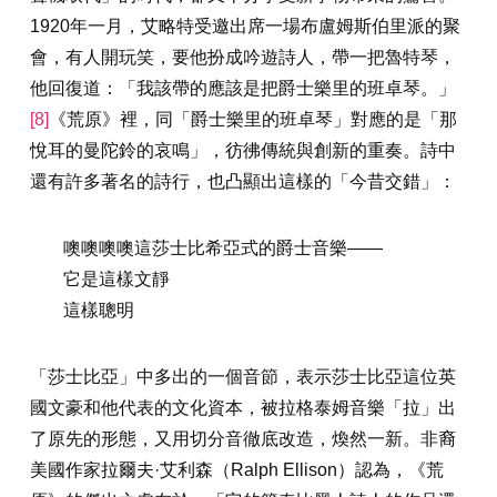
1920年一月，艾略特受邀出席一場布盧姆斯伯里派的聚
會，有人開玩笑，要他扮成吟遊詩人，帶一把魯特琴，
他回復道：「我該帶的應該是把爵士樂里的班卓琴。」
[8]
《荒原》裡，同「爵士樂里的班卓琴」對應的是「那
悅耳的曼陀鈴的哀鳴」，彷彿傳統與創新的重奏。詩中
還有許多著名的詩行，也凸顯出這樣的「今昔交錯」：
噢噢噢噢這莎士比希亞式的爵士音樂——
它是這樣文靜
這樣聰明
「莎士比亞」中多出的一個音節，表示莎士比亞這位英
國文豪和他代表的文化資本，被拉格泰姆音樂「拉」出
了原先的形態，又用切分音徹底改造，煥然一新。非裔
美國作家拉爾夫·艾利森（Ralph Ellison）認為，《荒