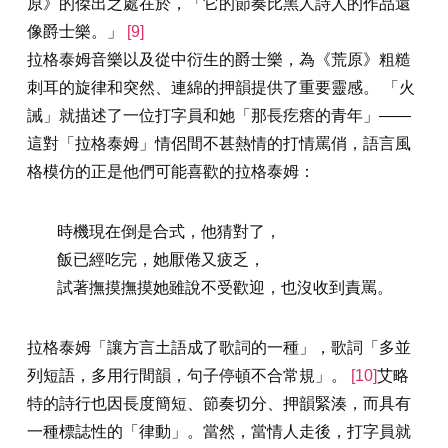
原》的傑出之處在於，「它的節奏比黑人詩人的作品還
像爵士樂。」
[9]
拉格泰姆音樂以及從中衍生的爵士樂，為《荒原》粗糙
刺耳的旋律和突然、連綿的押韻提供了重要靈感。 「火
誡」就描述了一位打字員和她「那長疙瘩的青年」——
這對「拉格泰姆」情侶間不甚熱情的打情罵俏，語言風
格模仿的正是他們可能喜歡的拉格泰姆：
時機現在倒是合式，他猜對了，
飯已經吃完，她厭倦又疲乏，
試著撫摸撫摸她雖說不受歡迎，也沒收到責罵。
拉格泰姆「讓方言土語成了歌詞的一種」，歌詞「多並
列短語，多用行間韻，句子停頓不合常規」。
[10]
艾略
特的詩行也因長度簡短、節奏切分、押韻緊湊，而具有
一種標誌性的「律動」。當然，當情人走後，打字員就