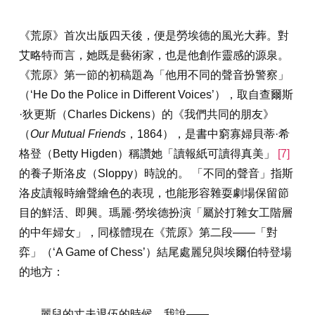
《荒原》首次出版四天後，便是勞埃德的風光大葬。對
艾略特而言，她既是藝術家，也是他創作靈感的源泉。
《荒原》第一節的初稿題為「他用不同的聲音扮警察」
（‘He Do the Police in Different Voices’），取自查爾斯
·狄更斯（Charles Dickens）的《我們共同的朋友》
（
Our Mutual Friends
，1864），是書中窮寡婦貝蒂·希
格登（Betty Higden）稱讚她「讀報紙可讀得真美」
[7]
的養子斯洛皮（Sloppy）時說的。 「不同的聲音」指斯
洛皮讀報時繪聲繪色的表現，也能形容雜耍劇場保留節
目的鮮活、即興。瑪麗·勞埃德扮演「屬於打雜女工階層
的中年婦女」，同樣體現在《荒原》第二段——「對
弈」（‘A Game of Chess’）結尾處麗兒與埃爾伯特登場
的地方：
麗兒的丈夫退伍的時候，我說——