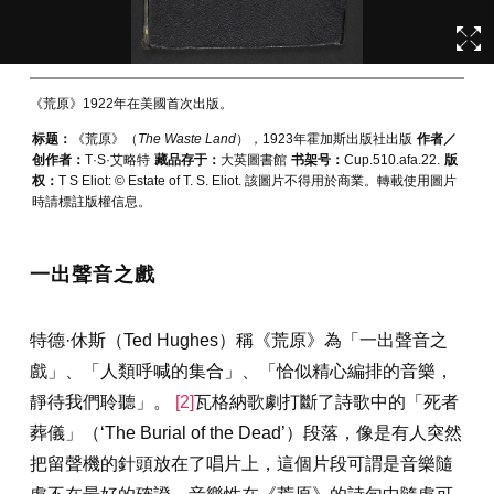
《荒原》1922年在美國首次出版。
标题：
《荒原》（
The Waste Land
），1923年霍加斯出版社出版
作者／
创作者：
T·S·艾略特
藏品存于：
大英圖書館
书架号：
Cup.510.afa.22.
版
权：
T S Eliot: © Estate of T. S. Eliot. 該圖片不得用於商業。轉載使用圖片
時請標註版權信息。
一出聲音之戲
特德·休斯（Ted Hughes）稱《荒原》為「一出聲音之
戲」、「人類呼喊的集合」、「恰似精心編排的音樂，
靜待我們聆聽」。
[2]
瓦格納歌劇打斷了詩歌中的「死者
葬儀」（‘The Burial of the Dead’）段落，像是有人突然
把留聲機的針頭放在了唱片上，這個片段可謂是音樂隨