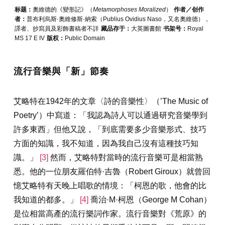
标题：
奧維德的《變形記》（
Metamorphoses Moralized
）
作者／创作
者：
普布利烏斯·奧維修斯·納索（Publius Ovidius Naso，又名奧維德），
譯者、抄寫員及彩飾書稿者不詳
藏品存于：
大英圖書館
书架号：
Royal
MS 17 E IV
版权：
Public Domain
流行音樂與「新」節奏
艾略特在1942年的文章〈詩的音樂性〉（’The Music of
Poetry’）中寫道：「我認為詩人可以通過研究音樂學到
許多東西」但他又說，「到底需要多少音樂形式、技巧
方面的知識，我不知道，因為我自己沒有這種技巧知
識。」
[3]
然而，艾略特對當時的流行音樂可是相當熟
悉。他的一位朋友羅伯特·吉魯（Robert Giroux）就曾回
憶艾略特有天晚上唱歌的情境：「柯恩的歌，他會的比
我知道的都多。」
[4]
喬治·M·柯恩（George M Cohan）
是位相當高產的流行樂詞作家。流行音樂對《荒原》的