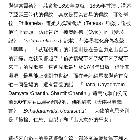
與伊索爾德》，該劇於1859年寫就，1865年首演，講述
了亞瑟王時代的傳說。其次是更為古早的傳說：菲洛墨
拉（Philomela）遭姐夫忒瑞俄斯（Tereus）強姦，還被
他割下舌頭，防止告密。據奧維德（Ovid）的《變形
記》（
Metamorphoses
）記載，菲洛墨拉化身為夜鶯，
「唧唧」，「忒瑞俄斯」的叫聲則是在盡全力道出自己
的苦痛。之後又響起了「倫敦橋塌下來了塌下來了塌下
來了」的兒歌聲，這首兒歌最早於1744年出版，但論其
淵源，最早能上溯到中世紀。而在全詩結尾處與這首兒
歌一同登場的，還有雷聲的話：「Datta. Dayadhvam.
Damyata./Shantih. Shantih/Shantih.」這兩句取自公元
前500年左右成書的印度教、佛教經典《大森林奧義
書》（
Brihadaranyaka Upanishad
），大致的意思分別
是「施捨、仁慈、自製」和「出人意外的平安」。
這些來自過去的聲音響徹全篇，卻終究為屬於當下和未