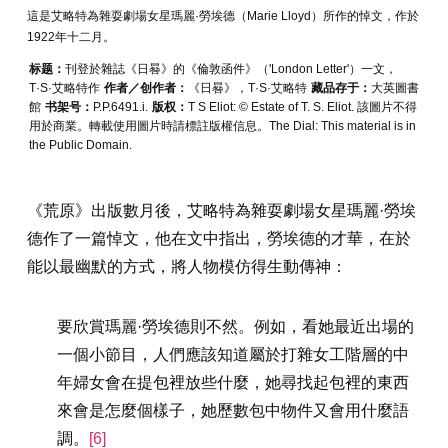
這是艾略特為雜耍劇場女星瑪麗·勞埃德（Marie Lloyd）所作的悼文，作於
1922年十二月。
标题：
刊登於雜誌《日晷》的《倫敦函件》（'London Letter'）一文，
T·S·艾略特作
作者／创作者：
《日晷》，T·S·艾略特
藏品存于：
大英圖書
館
书架号：
P.P.6491.i.
版权：
T S Eliot: © Estate of T. S. Eliot. 該圖片不得
用於商業。轉載使用圖片時請標註版權信息。The Dial: This material is in
the Public Domain.
《荒原》出版數月後，艾略特為雜耍劇場女星瑪麗·勞埃
德作了一篇悼文，他在文中指出，勞埃德的才華，在於
能以最幽默的方式，將人物模仿得生動傳神：
要欣賞瑪麗·勞埃德則不然。例如，看她最近出場的
一個小節目，人們應該知道屬於打雜女工階層的中
年婦女會在提包裡放些什麼，她尋找起包裡的東西
來會是怎麼個樣子，她歷數包中物件又會用什麼語
調。
[6]