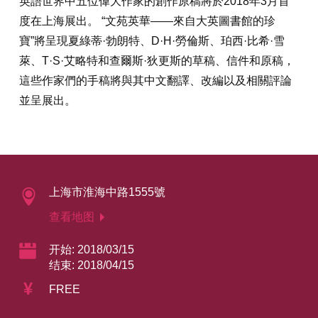
英語世界中五位偉大作家的創作原稿將於2018年3月首
度在上海展出。 “文苑英華——來自大英圖書館的珍
寶”將呈現夏綠蒂·勃朗特、D·H·勞倫斯、珀西·比希·雪
萊、T·S·艾略特和查爾斯·狄更斯的草稿、信件和原稿，
這些作家們的手稿將與其中文翻譯、改編以及相關評論
並呈展出。
上海市淮海中路1555號
查看地图
开始: 2018/03/15
结束: 2018/04/15
¥
FREE