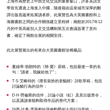
上海作為歷史上中西文化交流的重要窗口，許多英語文
學首先通過上海進入中國，隨後藉由這座城市深厚的翻
譯出版底蘊來拓展讀者群。此展覽也為大英圖書館和上
海圖書館之間的合作關係建立里程碑：兩館於2017年12
月的中英高級別人文交流機制第五次會議簽署了意向
書，確定了兩館合展的相關安排。
此次展覽展出的有來自大英圖書館珍稀藏品:
夏綠蒂·勃朗特的《簡·愛》原稿，包括最後一章的名
句：“讀者，我嫁給他了”；
T·S·艾略特的《擅長裝扮的老貓經》詩歌草稿，包括
討論貓行為的信件；
D·H·勞倫斯的信件，討論小說《虹》及其出版禁令，
以及讓讀者能夠取得作品的替代方案；
珀西·比希·雪萊獻給拜倫勳爵的十四行詩草稿；