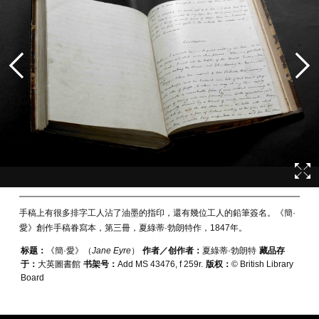
手稿上有很多排字工人沾了油墨的指印，還有幾位工人的鉛筆簽名。《簡·
愛》創作手稿眷寫本，第三冊，夏綠蒂·勃朗特作，1847年。
标题：
《簡·愛》（
Jane Eyre
）
作者／创作者：
夏綠蒂·勃朗特
藏品存
于：
大英圖書館
书架号：
Add MS 43476, f 259r.
版权：
© British Library
Board