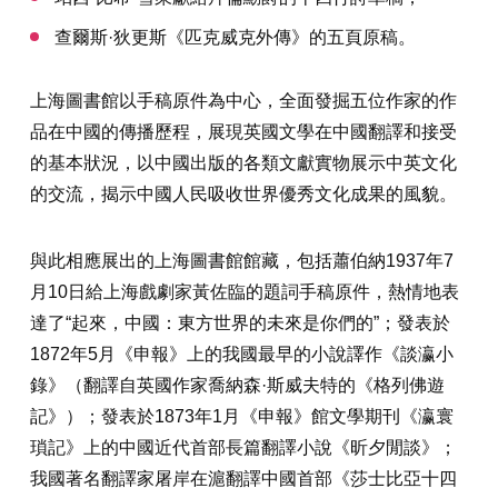
查爾斯·狄更斯《匹克威克外傳》的五頁原稿。
上海圖書館以手稿原件為中心，全面發掘五位作家的作
品在中國的傳播歷程，展現英國文學在中國翻譯和接受
的基本狀況，以中國出版的各類文獻實物展示中英文化
的交流，揭示中國人民吸收世界優秀文化成果的風貌。
與此相應展出的上海圖書館館藏，包括蕭伯納1937年7
月10日給上海戲劇家黃佐臨的題詞手稿原件，熱情地表
達了“起來，中國：東方世界的未來是你們的”；發表於
1872年5月《申報》上的我國最早的小說譯作《談瀛小
錄》（翻譯自英國作家喬納森·斯威夫特的《格列佛遊
記》）；發表於1873年1月《申報》館文學期刊《瀛寰
瑣記》上的中國近代首部長篇翻譯小說《昕夕閒談》；
我國著名翻譯家屠岸在滬翻譯中國首部《莎士比亞十四