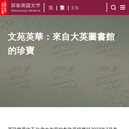
简
繁
EN
文苑英華：來自大英圖書館
的珍寶