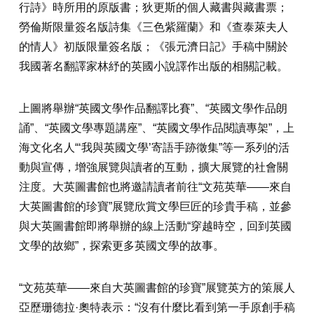
行詩》時所用的原版書；狄更斯的個人藏書與藏書票；
勞倫斯限量簽名版詩集《三色紫羅蘭》和《查泰萊夫人
的情人》初版限量簽名版；《張元濟日記》手稿中關於
我國著名翻譯家林紓的英國小說譯作出版的相關記載。
上圖將舉辦“英國文學作品翻譯比賽”、“英國文學作品朗
誦”、“英國文學專題講座”、“英國文學作品閱讀專架”，上
海文化名人“‘我與英國文學’寄語手跡徵集”等一系列的活
動與宣傳，增強展覽與讀者的互動，擴大展覽的社會關
注度。大英圖書館也將邀請讀者前往“文苑英華——來自
大英圖書館的珍寶”展覽欣賞文學巨匠的珍貴手稿，並參
與大英圖書館即將舉辦的線上活動“穿越時空，回到英國
文學的故鄉”，探索更多英國文學的故事。
“文苑英華——來自大英圖書館的珍寶”展覽英方的策展人
亞歷珊德拉·奧特表示：“沒有什麼比看到第一手原創手稿