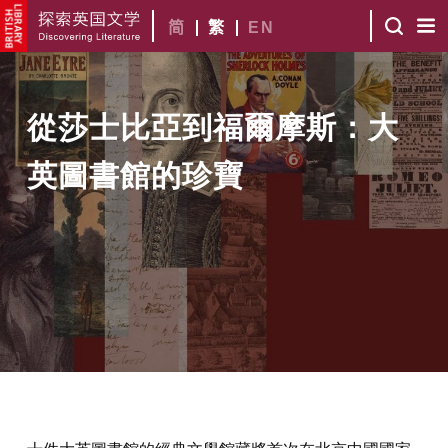
简
繁
EN
從莎士比亞到福爾摩斯：大
英圖書館的珍寶