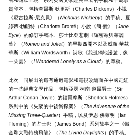
者和觀眾呈現一系列英國文學經典巨著的手稿和早期珍
貴印本，包括查爾斯·狄更斯（Charles Dickens）小說
《尼古拉斯·尼克貝》（
Nicholas Nickleby
）的手稿、夏
綠蒂·勃朗特（Charlotte Brontë）小說《簡·愛》（
Jane
Eyre
）的修訂手稿本、莎士比亞悲劇《羅密歐與茱麗
葉》（
Romeo and Juliet
）的早期四開本以及威廉·華茲
華斯（William Wordsworth）詩歌《我孤獨地漫遊，像
一朵雲》（
I Wandered Lonely as a Cloud
）的草稿。
此次一同展出的還有通過電影和電視改編而在中國走紅
的一些經典文學作品，包括亞瑟·柯南·道爾爵士（Sir
Arthur Conan Doyle）的福爾摩斯（Sherlock Holmes）
系列中的《失蹤的中後衛探案》（
The Adventure of the
Missing Three-Quarter
）手稿，以及伊恩·佛萊明（Ian
Fleming）的占士邦（James Bond）系列故事之一《鐵
金剛大戰特務飛龍》（
The Living Daylights
）的手稿。