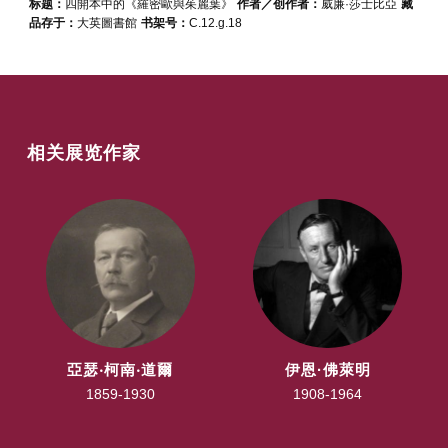
标题：
四開本中的《羅密歐與茱麗葉》
作者／创作者：
威廉·莎士比亞
藏
品存于：
大英圖書館
书架号：
C.12.g.18
相关展览作家
亞瑟‧柯南‧道爾
伊恩·佛萊明
1859-1930
1908-1964