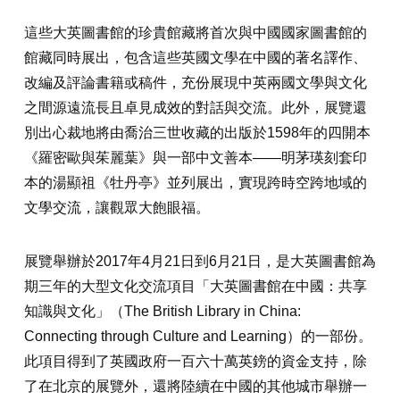
這些大英圖書館的珍貴館藏將首次與中國國家圖書館的
館藏同時展出，包含這些英國文學在中國的著名譯作、
改編及評論書籍或稿件，充份展現中英兩國文學與文化
之間源遠流長且卓見成效的對話與交流。此外，展覽還
別出心裁地將由喬治三世收藏的出版於1598年的四開本
《羅密歐與茱麗葉》與一部中文善本——明茅瑛刻套印
本的湯顯祖《牡丹亭》並列展出，實現跨時空跨地域的
文學交流，讓觀眾大飽眼福。
展覽舉辦於2017年4月21日到6月21日，是大英圖書館為
期三年的大型文化交流項目「大英圖書館在中國：共享
知識與文化」（The British Library in China:
Connecting through Culture and Learning）的一部份。
此項目得到了英國政府一百六十萬英鎊的資金支持，除
了在北京的展覽外，還將陸續在中國的其他城市舉辦一