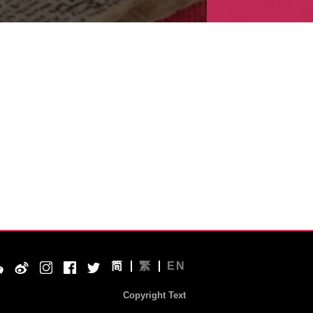
简
繁
EN
Copyright Text