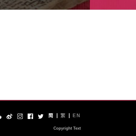
简
繁
EN
Copyright Text