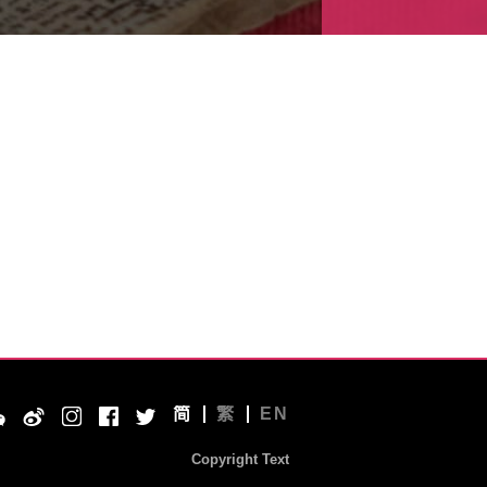
简
繁
EN
Copyright Text