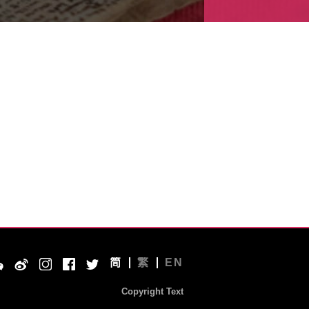
简
繁
EN
Copyright Text