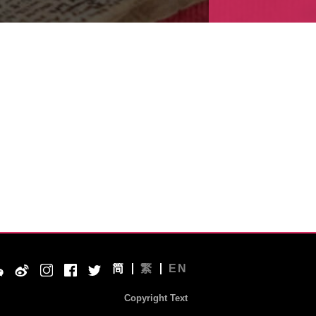
简
繁
EN
Copyright Text