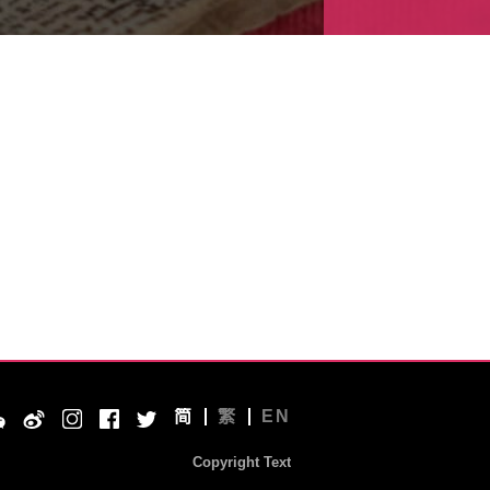
简
繁
EN
Copyright Text