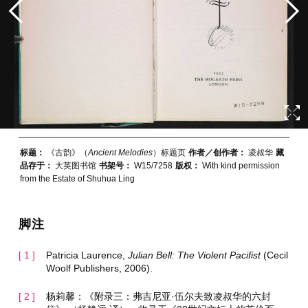
标题：
《古韵》（
Ancient Melodies
）标题页
作者／创作者：
凌叔华
藏
品存于：
大英图书馆
书架号：
W15/7258
版权：
With kind permission
from the Estate of Shuhua Ling
脚注
Patricia Laurence,
Julian Bell: The Violent Pacifist
(Cecil
Woolf Publishers, 2006).
杨莉馨：《附录三：弗吉尼亚·伍尔夫致凌叔华的六封