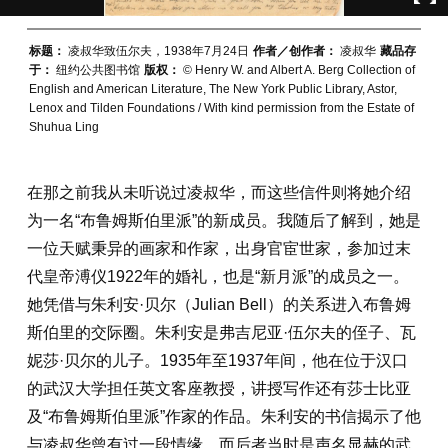
标题：
凌叔华致伍尔夫，1938年7月24日
作者／创作者：
凌叔华
藏品存
于：
纽约公共图书馆
版权：
© Henry W. and Albert A. Berg Collection of
English and American Literature, The New York Public Library, Astor,
Lenox and Tilden Foundations / With kind permission from the Estate of
Shuhua Ling
在那之前我从未听说过凌叔华，而这些信件则将她介绍
为一名“布鲁姆斯伯里派”的新成员。我随后了解到，她是
一位天赋秉异的画家和作家，出身官宦世家，参加过末
代皇帝溥仪1922年的婚礼，也是“新月派”的成员之一。
她凭借与朱利安·贝尔（Julian Bell）的关系进入布鲁姆
斯伯里的交际圈。朱利安是弗吉尼亚·伍尔夫的侄子、瓦
妮莎·贝尔的儿子。1935年至1937年间，他在位于汉口
的武汉大学担任英文客座教授，讲授写作还有莎士比亚
及“布鲁姆斯伯里派”作家的作品。朱利安的书信揭示了他
与凌叔华曾有过一段情缘，而后者当时是声名显赫的武