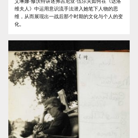
艾琳娜·修沃特讲述弗吉尼亚·伍尔夫如何在《达洛
维夫人》中运用意识流手法潜入她笔下人物的思
维，从而展现出一战后那个时期的文化与个人的变
化。