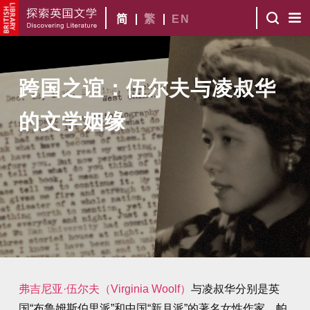
简
繁
EN
跨国之谊：伍尔夫与凌叔华
的文学姻缘
弗吉尼亚·伍尔夫（Virginia Woolf）
与凌叔华分别是英
国“布鲁姆斯伯里派”和中国“新月派”的著名女性作家。帕