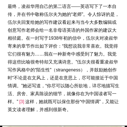
最终，凌叔华用自己的第二语言——英语写下了一本自
传，并在书中敬称伍尔夫为她的“老师”。令人惊讶的是，
伍尔夫回复给她的写作建议看起来与当今大多数编辑或
创意写作老师会给一名非母语英语的外国作家的建议大
相径庭。在一封写于1938年初的信中，伍尔夫对凌叔华
寄来的章节作出如下评价：“我想说我非常喜欢。我觉得
它们很有魅力……我在一种新奇中感受到了魅力。我觉
得这些比喻很奇特却又充满诗意。”伍尔夫很看重凌叔华
写作风格中的“陌生性”（strangeness），并鼓励她创作
时“不论是在文风上，还是在意思上，尽可能接近于中国
情调。”她还写道，“你尽可以随心所欲地，详尽地描写生
活、房舍、家具陈设的细节，就像你在为中国读者写一
样。”
[3]
这样，她就既可以保住那份“中国情调”，又能让
英文读者理解，并感到很新奇。