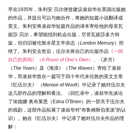
早在1935年，朱利安·贝尔便曾建议凌叔华在英国出版她
的作品，并提出可以与她合作，将她的短篇小说翻译成
英文。朱利安将凌叔华短篇作品的译本寄给他的母亲瓦
妮莎·贝尔，希望能找到机会出版，尽管瓦妮莎多方斡
旋，但仍旧被伦敦水星文学杂志（
London Mercury
）拒
绝了。朱利安去世后，伍尔夫将自己的出版作品
《一间
自己的房间》（
A Room of One’s Own
）
、《岁月》
（
The Years
）及《海浪》（
The Waves
）寄给了凌叔
华，而凌叔华曾在一篇写于四十年代末伦敦的英文文章
《忆伍尔夫》 （Memoir of Woolf）中记录了她对伍尔夫
这几部作品的理解和看法。（回忆录中，凌叔华先谈论
了埃德娜·奥布莱恩（Edna O’Brien）的一部关于伍尔夫
的戏剧，这部作品拓展了凌叔华对“布鲁姆斯伯里派”的认
识）。她在《忆伍尔夫》 中记录了她对伍尔夫作品的理
解：