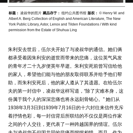
标题：
凌叔华的照片
藏品存于：
纽约公共图书馆
版权：
© Henry W. and
Albert A. Berg Collection of English and American Literature, The New
York Public Library, Astor, Lenox and Tilden Foundations / With kind
permission from the Estate of Shuhua Ling
朱利安去世后，伍尔夫开始了与凌叔华的通信。她们俩
都承受着因朱利安的逝世而带来的悲痛，这位英气风发
的青年才二十九岁便英年早逝。朱利安死前曾写信给他
的家人，希望他们能与他的朋友取得联系并给予他们帮
助，而朱利安死后，他的家人遵从了其遗愿。在给伍尔
夫的第一封信中，凌叔华这样写道，“除了灾难本身，这
份属于我个人的深深悲痛也将永远刻骨铭心。” 她们从
1938年3月3日到1939年7月16日的十六封往来信件充斥
着抒情色彩，每一封信背后所联结的不仅仅是两位作家
之间的个人交往，更代表了一种跨越国界的情谊。伍尔
夫与凌叔华不但因共同的悲痛而惺惺相惜，而且，作为