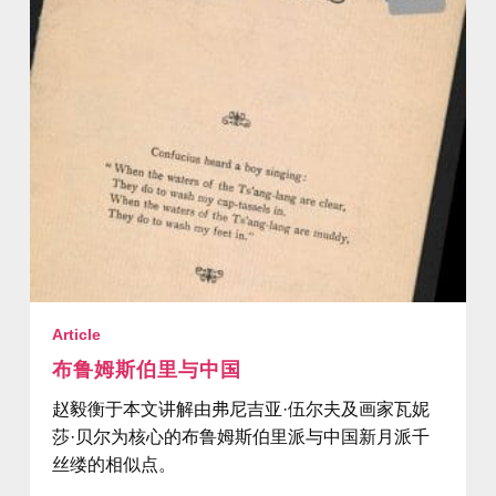
Article
布鲁姆斯伯里与中国
赵毅衡于本文讲解由弗尼吉亚·伍尔夫及画家瓦妮
莎·贝尔为核心的布鲁姆斯伯里派与中国新月派千
丝缕的相似点。