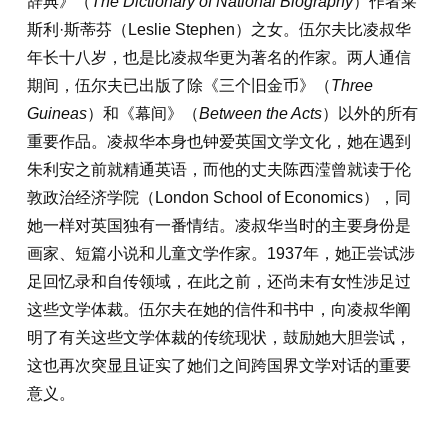
辞典》（
The Dictionary of National Biography
）作者莱
斯利·斯蒂芬（Leslie Stephen）之女。伍尔夫比凌叔华
年长十八岁，也是比凌叔华更为著名的作家。两人通信
期间，伍尔夫已出版了除《三个旧金币》（
Three
Guineas
）和《幕间》（
Between the Acts
）以外的所有
重要作品。凌叔华本身也钟爱英国文学文化，她在遇到
朱利安之前就精通英语，而他的丈夫陈西滢曾就读于伦
敦政治经济学院（London School of Economics），同
她一样对英国独有一番情结。凌叔华当时的主要身份是
画家、短篇小说和儿童文学作家。1937年，她正尝试涉
足回忆录和自传领域，在此之前，还尚未有女性涉足过
这些文学体裁。伍尔夫在她的信件和书中，向凌叔华阐
明了有关这些文学体裁的传统现状，鼓励她大胆尝试，
这也再次突显且证实了她们之间跨国界文学对话的重要
意义。