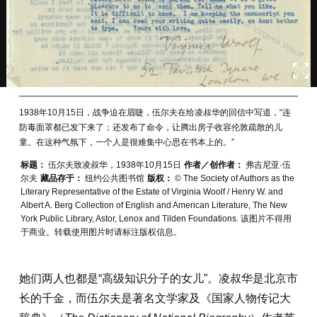
1938年10月15日，战争迫在眉睫，伍尔夫在给凌叔华的回信中写道，“连
防毒面罩都已发下来了；还发布了命令，让腾出房子收容伦敦疏散的儿
童。在这种气氛下，一个人是很难集中心思在书本上的。”
标题：
伍尔夫致凌叔华，1938年10月15日
作者／创作者：
弗吉尼亚·伍
尔夫
藏品存于：
纽约公共图书馆
版权：
© The Society of Authors as the
Literary Representative of the Estate of Virginia Woolf / Henry W. and
Albert A. Berg Collection of English and American Literature, The New
York Public Library, Astor, Lenox and Tilden Foundations. 该图片不得用
于商业。转载使用图片时请标注版权信息。
她们两人也都是“高级知识分子的女儿”。凌叔华是北京市
长的千金，而伍尔夫是著名文学家及《国家人物传记大