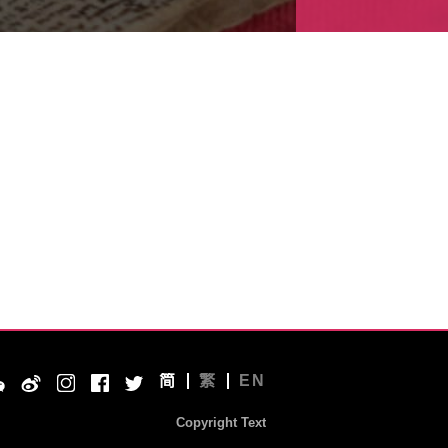
简
繁
EN
Copyright Text