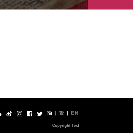
简
繁
EN
Copyright Text