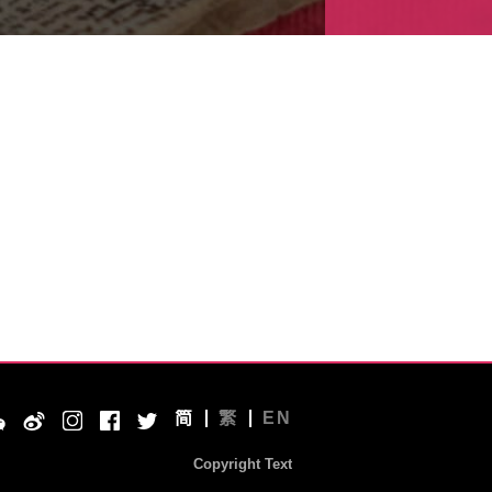
简
繁
EN
Copyright Text