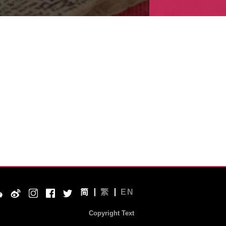
简
繁
EN
Copyright Text