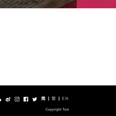
简
繁
EN
Copyright Text