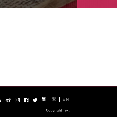
简
繁
EN
Copyright Text