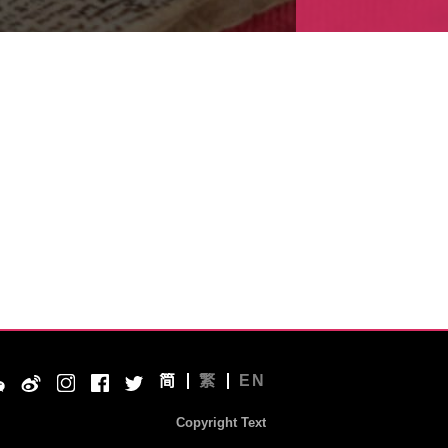
简
繁
EN
Copyright Text