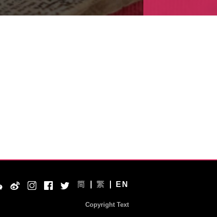
简
繁
EN
Copyright Text