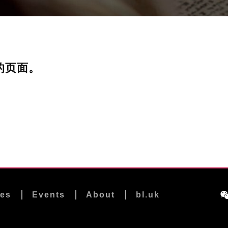
的页面。
les
Events
About
bl.uk