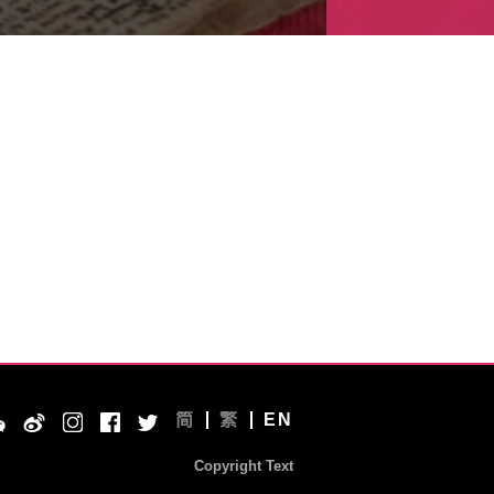
简
繁
EN
Copyright Text