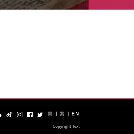
简
繁
EN
Copyright Text