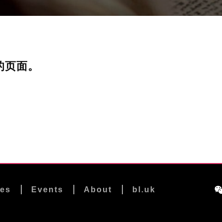
的页面。
les
Events
About
bl.uk