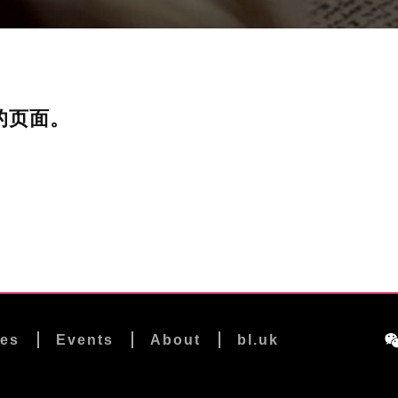
的页面。
les
Events
About
bl.uk