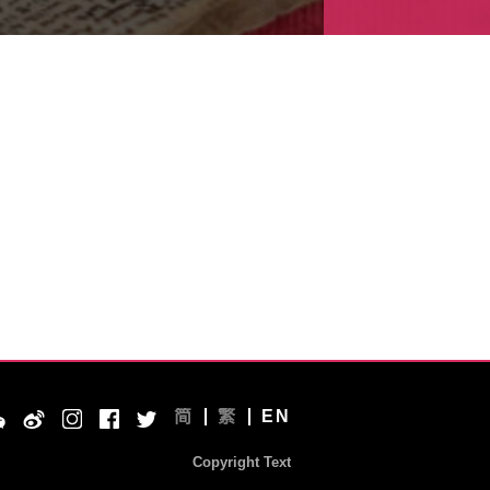
简
繁
EN
Copyright Text